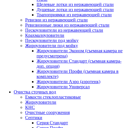
Щелевые лотки из нержавеющей стали
Душевые лотки из нержавеющей стали
Трапоприямки из нержавеющей стали
Ревизии из нержавеющей стали
Ревизионные люки из нержавеющей стали
Пескоуловители из нержавеющей стали
Крахмалоуловители
Пескоуловители под мойку
Жироуловители под мойку
Жироуловители Эконом (съемная камера не
предусмотрена)
Жироуловители Стандарт (съемная камера-
доп. опция)
Жироуловители Профи (съемная камера в
комплекте)
Жироуловители Аэро (аэротенк)
Жироуловители Универсал
Очистка сточных вод
Емкости стеклопластиковые
Жироуловители
КНС
Очистные сооружения
Септики
Серия Стандарт
Серия Профи