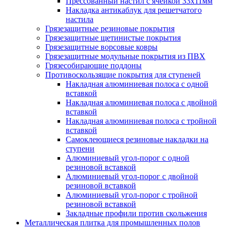
Прессованный настил с ячейкой 33х11мм
Накладка антикаблук для решетчатого
настила
Грязезащитные резиновые покрытия
Грязезащитные щетинистые покрытия
Грязезащитные ворсовые ковры
Грязезащитные модульные покрытия из ПВХ
Грязесобирающие поддоны
Противоскользящие покрытия для ступеней
Накладная алюминиевая полоса с одной
вставкой
Накладная алюминиевая полоса с двойной
вставкой
Накладная алюминиевая полоса с тройной
вставкой
Самоклеющиеся резиновые накладки на
ступени
Алюминиевый угол-порог с одной
резиновой вставкой
Алюминиевый угол-порог с двойной
резиновой вставкой
Алюминиевый угол-порог с тройной
резиновой вставкой
Закладные профили против скольжения
Металлическая плитка для промышленных полов