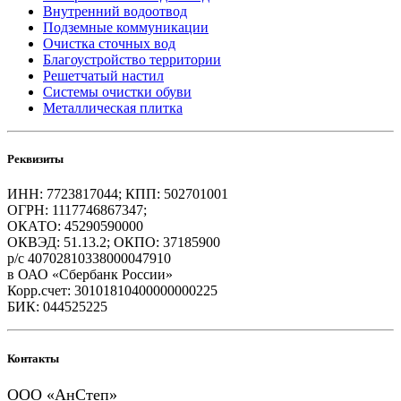
Внутренний водоотвод
Подземные коммуникации
Очистка сточных вод
Благоустройство территории
Решетчатый настил
Системы очистки обуви
Металлическая плитка
Реквизиты
ИНН: 7723817044; КПП: 502701001
ОГРН: 1117746867347;
ОКАТО: 45290590000
ОКВЭД: 51.13.2; ОКПО: 37185900
р/с 40702810338000047910
в ОАО «Сбербанк России»
Корр.счет: 30101810400000000225
БИК: 044525225
Контакты
ООО «АнСтеп»