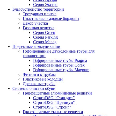
Серия Экстра
Благоустройство территории
Тротуарная плитка
Пластиковые садовые бордюры
Декор участка
Газонная решетка
Серия Green
Серия Parking
Серия Maneg
Подземные коммуникации
Гофрированные двухслойные трубы для
канализации
Гофрированные трубы Pragma
Гофрированные трубы Corex
Гофрированные трубы Magnum
Фитинги к трубам
Пластиковые колодцы
Дренажные трубы
Системы очистки обуви
Грязезащитные алюминиевые решетки
Стрит/DSG "Стандарт"
Стрит/DSG "Премиум"
Стрит/DSG "Стронг"
Грязезащитные стальные решетки