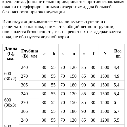
крепления. Дополнительно приваривается противоскользящая
планка с перфорированными отверстиями, для большей
безопасности при эксплуатации
Используя оцинкованные металлические ступени из
решетчатого настила, снижается общий вес конструкции,
повышается безопасность, т.к. на решетках не задерживается
вода, не образуется ледяной корки.
Длина
Глубина
Вес,
(L),
a
b
c
n
e
f
N
(В), мм
кг.
мм.
240
30
55
70
120
85
30
1500
4,4
600
270
30
55
70
150
85
30
1500
4,9
(30х2)
305
30
55
70
180
90
30
1500
5,4
240
30
55
70
120
85
30
1500
5,4
600
270
30
55
70
150
85
30
1500
6
(30х3)
305
30
55
70
180
90
30
1500
6,7
240
30
55
70
120
85
30
1200
5,5
800