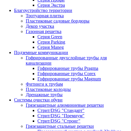
Серия Экстра
Благоустройство территории
Тротуарная плитка
Пластиковые садовые бордюры
Декор участка
Газонная решетка
Серия Green
Серия Parking
Серия Maneg
Подземные коммуникации
Гофрированные двухслойные трубы для
канализации
Гофрированные трубы Pragma
Гофрированные трубы Corex
Гофрированные трубы Magnum
Фитинги к трубам
Пластиковые колодцы
Дренажные трубы
Системы очистки обуви
Грязезащитные алюминиевые решетки
Стрит/DSG "Стандарт"
Стрит/DSG "Премиум"
Стрит/DSG "Стронг"
Грязезащитные стальные решетки