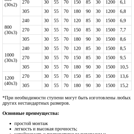
270
30
55
70
150
85
30
1200
6,1
(30х2)
305
30
55
70
180
90
30
1200
6,8
240
30
55
70
120
85
30
1500
6,9
800
270
30
55
70
150
85
30
1500
7,7
(30х3)
305
30
55
70
180
90
30
1500
8,6
240
30
55
70
120
85
30
1500
8,5
1000
270
30
55
70
150
85
30
1500
9,5
(30х3)
305
30
55
70
180
90
30
1500
10,5
270
30
55
70
150
85
30
1500
13,6
1200
(40х3)
305
30
55
70
180
90
30
1500
15,2
*При необходимости ступени могут быть изготовлены любых
других нестандартных размеров.
Основные преимущества:
простой монтаж
легкость и высокая прочность;