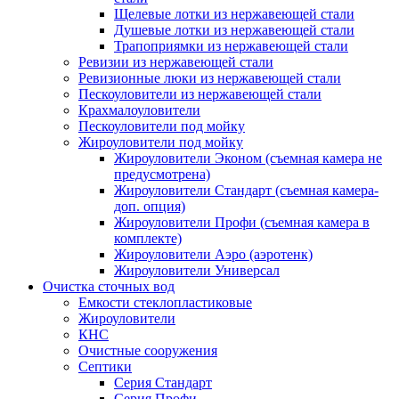
Щелевые лотки из нержавеющей стали
Душевые лотки из нержавеющей стали
Трапоприямки из нержавеющей стали
Ревизии из нержавеющей стали
Ревизионные люки из нержавеющей стали
Пескоуловители из нержавеющей стали
Крахмалоуловители
Пескоуловители под мойку
Жироуловители под мойку
Жироуловители Эконом (съемная камера не
предусмотрена)
Жироуловители Стандарт (съемная камера-
доп. опция)
Жироуловители Профи (съемная камера в
комплекте)
Жироуловители Аэро (аэротенк)
Жироуловители Универсал
Очистка сточных вод
Емкости стеклопластиковые
Жироуловители
КНС
Очистные сооружения
Септики
Серия Стандарт
Серия Профи