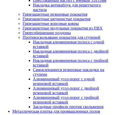
Прессованный настил с ячейкой 33х11мм
Накладка антикаблук для решетчатого
настила
Грязезащитные резиновые покрытия
Грязезащитные щетинистые покрытия
Грязезащитные ворсовые ковры
Грязезащитные модульные покрытия из ПВХ
Грязесобирающие поддоны
Противоскользящие покрытия для ступеней
Накладная алюминиевая полоса с одной
вставкой
Накладная алюминиевая полоса с двойной
вставкой
Накладная алюминиевая полоса с тройной
вставкой
Самоклеющиеся резиновые накладки на
ступени
Алюминиевый угол-порог с одной
резиновой вставкой
Алюминиевый угол-порог с двойной
резиновой вставкой
Алюминиевый угол-порог с тройной
резиновой вставкой
Закладные профили против скольжения
Металлическая плитка для промышленных полов