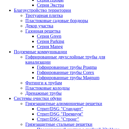
Серия Экстра
Благоустройство территории
Тротуарная плитка
Пластиковые садовые бордюры
Декор участка
Газонная решетка
Серия Green
Серия Parking
Серия Maneg
Подземные коммуникации
Гофрированные двухслойные трубы для
канализации
Гофрированные трубы Pragma
Гофрированные трубы Corex
Гофрированные трубы Magnum
Фитинги к трубам
Пластиковые колодцы
Дренажные трубы
Системы очистки обуви
Грязезащитные алюминиевые решетки
Стрит/DSG "Стандарт"
Стрит/DSG "Премиум"
Стрит/DSG "Стронг"
Грязезащитные стальные решетки