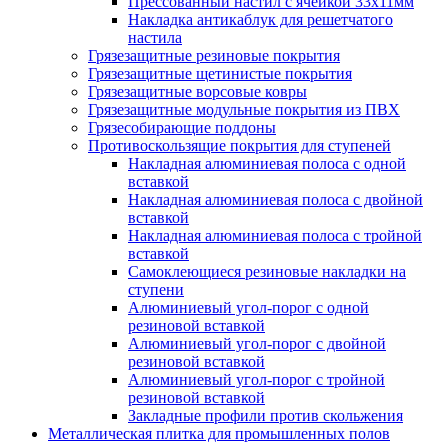
Прессованный настил с ячейкой 33х11мм
Накладка антикаблук для решетчатого
настила
Грязезащитные резиновые покрытия
Грязезащитные щетинистые покрытия
Грязезащитные ворсовые ковры
Грязезащитные модульные покрытия из ПВХ
Грязесобирающие поддоны
Противоскользящие покрытия для ступеней
Накладная алюминиевая полоса с одной
вставкой
Накладная алюминиевая полоса с двойной
вставкой
Накладная алюминиевая полоса с тройной
вставкой
Самоклеющиеся резиновые накладки на
ступени
Алюминиевый угол-порог с одной
резиновой вставкой
Алюминиевый угол-порог с двойной
резиновой вставкой
Алюминиевый угол-порог с тройной
резиновой вставкой
Закладные профили против скольжения
Металлическая плитка для промышленных полов