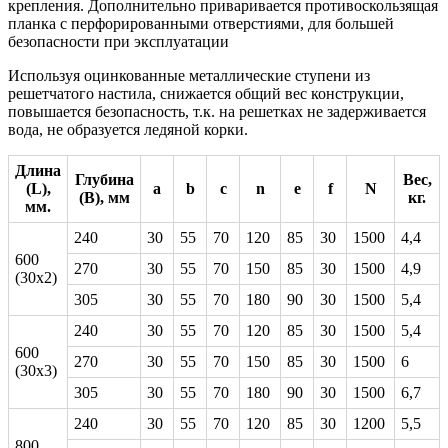
крепления. Дополнительно приваривается противоскользящая
планка с перфорированными отверстиями, для большей
безопасности при эксплуатации
Используя оцинкованные металлические ступени из
решетчатого настила, снижается общий вес конструкции,
повышается безопасность, т.к. на решетках не задерживается
вода, не образуется ледяной корки.
Длина
Глубина
Вес,
(L),
a
b
c
n
e
f
N
(В), мм
кг.
мм.
240
30
55
70
120
85
30
1500
4,4
600
270
30
55
70
150
85
30
1500
4,9
(30х2)
305
30
55
70
180
90
30
1500
5,4
240
30
55
70
120
85
30
1500
5,4
600
270
30
55
70
150
85
30
1500
6
(30х3)
305
30
55
70
180
90
30
1500
6,7
240
30
55
70
120
85
30
1200
5,5
800