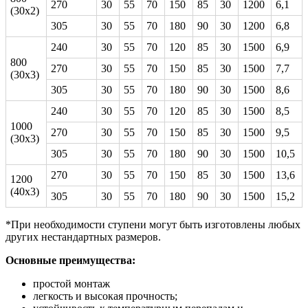
270
30
55
70
150
85
30
1200
6,1
(30х2)
305
30
55
70
180
90
30
1200
6,8
240
30
55
70
120
85
30
1500
6,9
800
270
30
55
70
150
85
30
1500
7,7
(30х3)
305
30
55
70
180
90
30
1500
8,6
240
30
55
70
120
85
30
1500
8,5
1000
270
30
55
70
150
85
30
1500
9,5
(30х3)
305
30
55
70
180
90
30
1500
10,5
270
30
55
70
150
85
30
1500
13,6
1200
(40х3)
305
30
55
70
180
90
30
1500
15,2
*При необходимости ступени могут быть изготовлены любых
других нестандартных размеров.
Основные преимущества:
простой монтаж
легкость и высокая прочность;