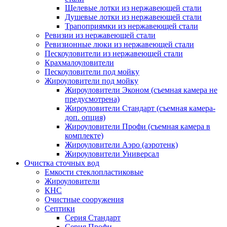
Щелевые лотки из нержавеющей стали
Душевые лотки из нержавеющей стали
Трапоприямки из нержавеющей стали
Ревизии из нержавеющей стали
Ревизионные люки из нержавеющей стали
Пескоуловители из нержавеющей стали
Крахмалоуловители
Пескоуловители под мойку
Жироуловители под мойку
Жироуловители Эконом (съемная камера не
предусмотрена)
Жироуловители Стандарт (съемная камера-
доп. опция)
Жироуловители Профи (съемная камера в
комплекте)
Жироуловители Аэро (аэротенк)
Жироуловители Универсал
Очистка сточных вод
Емкости стеклопластиковые
Жироуловители
КНС
Очистные сооружения
Септики
Серия Стандарт
Серия Профи