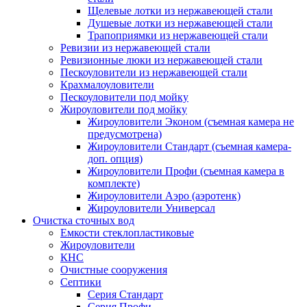
Щелевые лотки из нержавеющей стали
Душевые лотки из нержавеющей стали
Трапоприямки из нержавеющей стали
Ревизии из нержавеющей стали
Ревизионные люки из нержавеющей стали
Пескоуловители из нержавеющей стали
Крахмалоуловители
Пескоуловители под мойку
Жироуловители под мойку
Жироуловители Эконом (съемная камера не
предусмотрена)
Жироуловители Стандарт (съемная камера-
доп. опция)
Жироуловители Профи (съемная камера в
комплекте)
Жироуловители Аэро (аэротенк)
Жироуловители Универсал
Очистка сточных вод
Емкости стеклопластиковые
Жироуловители
КНС
Очистные сооружения
Септики
Серия Стандарт
Серия Профи