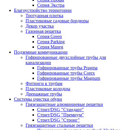
Серия Экстра
Благоустройство территории
Тротуарная плитка
Пластиковые садовые бордюры
Декор участка
Газонная решетка
Серия Green
Серия Parking
Серия Maneg
Подземные коммуникации
Гофрированные двухслойные трубы для
канализации
Гофрированные трубы Pragma
Гофрированные трубы Corex
Гофрированные трубы Magnum
Фитинги к трубам
Пластиковые колодцы
Дренажные трубы
Системы очистки обуви
Грязезащитные алюминиевые решетки
Стрит/DSG "Стандарт"
Стрит/DSG "Премиум"
Стрит/DSG "Стронг"
Грязезащитные стальные решетки