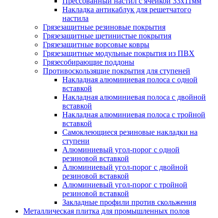
Прессованный настил с ячейкой 33х11мм
Накладка антикаблук для решетчатого
настила
Грязезащитные резиновые покрытия
Грязезащитные щетинистые покрытия
Грязезащитные ворсовые ковры
Грязезащитные модульные покрытия из ПВХ
Грязесобирающие поддоны
Противоскользящие покрытия для ступеней
Накладная алюминиевая полоса с одной
вставкой
Накладная алюминиевая полоса с двойной
вставкой
Накладная алюминиевая полоса с тройной
вставкой
Самоклеющиеся резиновые накладки на
ступени
Алюминиевый угол-порог с одной
резиновой вставкой
Алюминиевый угол-порог с двойной
резиновой вставкой
Алюминиевый угол-порог с тройной
резиновой вставкой
Закладные профили против скольжения
Металлическая плитка для промышленных полов