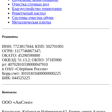
Очистка сточных вод
Благоустройство территории
Решетчатый настил
Системы очистки обуви
Металлическая плитка
Реквизиты
ИНН: 7723817044; КПП: 502701001
ОГРН: 1117746867347;
ОКАТО: 45290590000
ОКВЭД: 51.13.2; ОКПО: 37185900
р/с 40702810338000047910
в ОАО «Сбербанк России»
Корр.счет: 30101810400000000225
БИК: 044525225
Контакты
ООО «АнСтеп»
Краснодар, Кубанская Набережная 62, Бизнес-центр Аскона