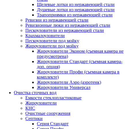
Щелевые лотки из нержавеющей стали
Душевые лотки из нержавеющей стали
Трапоприямки из нержавеющей стали
Ревизии из нержавеющей стали
Ревизионные люки из нержавеющей стали
Пескоуловители из нержавеющей стали
Крахмалоуловители
Пескоуловители под мойку
Жироуловители под мойку
Жироуловители Эконом (съемная камера не
предусмотрена)
Жироуловители Стандарт (съемная камера-
доп. опция)
Жироуловители Профи (съемная камера в
комплекте)
Жироуловители Аэро (аэротенк)
Жироуловители Универсал
Очистка сточных вод
Емкости стеклопластиковые
Жироуловители
КНС
Очистные сооружения
Септики
Серия Стандарт
Серия Профи