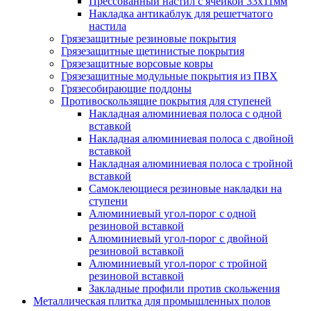
Прессованный настил с ячейкой 33х11мм
Накладка антикаблук для решетчатого
настила
Грязезащитные резиновые покрытия
Грязезащитные щетинистые покрытия
Грязезащитные ворсовые ковры
Грязезащитные модульные покрытия из ПВХ
Грязесобирающие поддоны
Противоскользящие покрытия для ступеней
Накладная алюминиевая полоса с одной
вставкой
Накладная алюминиевая полоса с двойной
вставкой
Накладная алюминиевая полоса с тройной
вставкой
Самоклеющиеся резиновые накладки на
ступени
Алюминиевый угол-порог с одной
резиновой вставкой
Алюминиевый угол-порог с двойной
резиновой вставкой
Алюминиевый угол-порог с тройной
резиновой вставкой
Закладные профили против скольжения
Металлическая плитка для промышленных полов