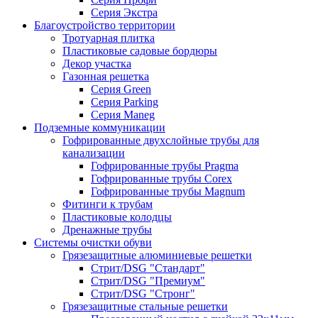
Серия Экстра
Благоустройство территории
Тротуарная плитка
Пластиковые садовые бордюры
Декор участка
Газонная решетка
Серия Green
Серия Parking
Серия Maneg
Подземные коммуникации
Гофрированные двухслойные трубы для
канализации
Гофрированные трубы Pragma
Гофрированные трубы Corex
Гофрированные трубы Magnum
Фитинги к трубам
Пластиковые колодцы
Дренажные трубы
Системы очистки обуви
Грязезащитные алюминиевые решетки
Стрит/DSG "Стандарт"
Стрит/DSG "Премиум"
Стрит/DSG "Стронг"
Грязезащитные стальные решетки