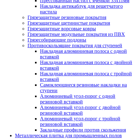
Прессованный настил с ячейкой 33х11мм
Накладка антикаблук для решетчатого
настила
Грязезащитные резиновые покрытия
Грязезащитные щетинистые покрытия
Грязезащитные ворсовые ковры
Грязезащитные модульные покрытия из ПВХ
Грязесобирающие поддоны
Противоскользящие покрытия для ступеней
Накладная алюминиевая полоса с одной
вставкой
Накладная алюминиевая полоса с двойной
вставкой
Накладная алюминиевая полоса с тройной
вставкой
Самоклеющиеся резиновые накладки на
ступени
Алюминиевый угол-порог с одной
резиновой вставкой
Алюминиевый угол-порог с двойной
резиновой вставкой
Алюминиевый угол-порог с тройной
резиновой вставкой
Закладные профили против скольжения
Металлическая плитка для промышленных полов