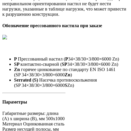
неправильном ориентировании настил не будет нести
нагрузки, указанные в таблице нагрузок, что может привести
к разрушению конструкции.
Обозначение прессованного настила при заказе
P
Прессованный настил (
P
34×38/30×3/800×6000 Zn)
SP
кoнтактно-сварной (
SP
34×38/30×3/800×6000 Zn)
Zn
горячее цинкование по стандарту EN ISO 1461
(SP 34×38/30×3/800×6000
Zn
)
Serrated (S)
Насечка противоскольжения
(SP 34×38/30×3/800×6000
S
Zn)
Параметры
Габаритные размеры: длина
(А) х ширина (В), мм
500х1000
Материал
Оцинкованная сталь
Размер несущей полосы, мм