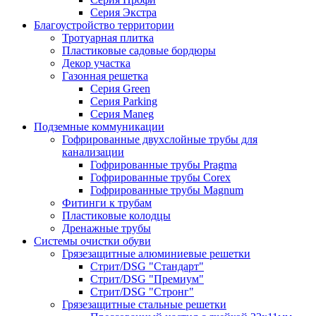
Серия Экстра
Благоустройство территории
Тротуарная плитка
Пластиковые садовые бордюры
Декор участка
Газонная решетка
Серия Green
Серия Parking
Серия Maneg
Подземные коммуникации
Гофрированные двухслойные трубы для
канализации
Гофрированные трубы Pragma
Гофрированные трубы Corex
Гофрированные трубы Magnum
Фитинги к трубам
Пластиковые колодцы
Дренажные трубы
Системы очистки обуви
Грязезащитные алюминиевые решетки
Стрит/DSG "Стандарт"
Стрит/DSG "Премиум"
Стрит/DSG "Стронг"
Грязезащитные стальные решетки