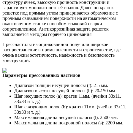
структуру ячеек, высокую прочность конструкции и
гарантирует монолитность её стыков. Далее по краю к
решетке под прямым углом приваривается обрамление с
прочным связыванием поверхности на автоматическом
окантовочном станке способом стыковой сварки
сопротивлением. Антикоррозийная защита решеток
выполняется методом горячего цинкования.
Пресснастилы из оцинкованной получили широкое
распространение в промышленности и строительстве, где
очень важны эстетичность, надёжность и безопасность
конструкций.
Параметры прессованных настилов
Диапазон толщин несущей полосы (t): 2-5 мм.
Диапазон высоты несущей полосы (h): 20-150 мм.
Шаг несущих полос (a): кратен 11мм. (ячейки 33х11,
33х33 и т. д.)
Шаг связующих полос (b): кратен 11мм. (ячейки 33х11,
33х33 и т. д.)
Максимальная длина несущей полосы (l): 2500 мм.
Максимальная длина покровной полосы (s): 2200 мм.