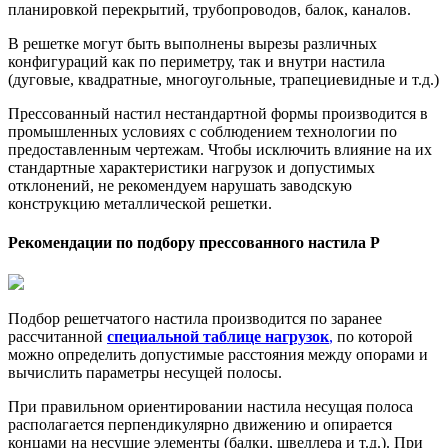
планировкой перекрытий, трубопроводов, балок, каналов.
В решетке могут быть выполнены вырезы различных
конфигураций как по периметру, так и внутри настила
(дуговые, квадратные, многоугольные, трапециевидные и т.д.)
Прессованный настил нестандартной формы производится в
промышленных условиях с соблюдением технологии по
предоставленным чертежам. Чтобы исключить влияние на их
стандартные характеристики нагрузок и допустимых
отклонений, не рекомендуем нарушать заводскую
конструкцию металлической решетки.
Рекомендации по подбору пресcованного настила Р
Подбор решетчатого настила
производится по заранее
рассчитанной
специальной таблице нагрузок
,
по которой
можно определить допустимые расстояния между опорами и
вычислить параметры несущей полосы.
При правильном ориентировании настила несущая полоса
располагается перпендикулярно движению и опирается
концами на несущие элементы (балки, швеллера и т.д.). При