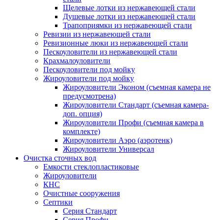
Щелевые лотки из нержавеющей стали
Душевые лотки из нержавеющей стали
Трапоприямки из нержавеющей стали
Ревизии из нержавеющей стали
Ревизионные люки из нержавеющей стали
Пескоуловители из нержавеющей стали
Крахмалоуловители
Пескоуловители под мойку
Жироуловители под мойку
Жироуловители Эконом (съемная камера не
предусмотрена)
Жироуловители Стандарт (съемная камера-
доп. опция)
Жироуловители Профи (съемная камера в
комплекте)
Жироуловители Аэро (аэротенк)
Жироуловители Универсал
Очистка сточных вод
Емкости стеклопластиковые
Жироуловители
КНС
Очистные сооружения
Септики
Серия Стандарт
Серия Профи