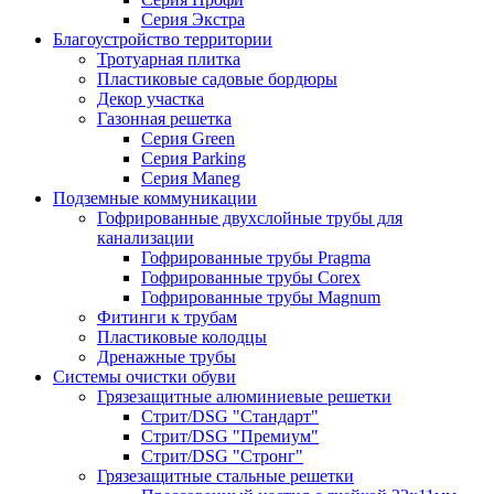
Серия Экстра
Благоустройство территории
Тротуарная плитка
Пластиковые садовые бордюры
Декор участка
Газонная решетка
Серия Green
Серия Parking
Серия Maneg
Подземные коммуникации
Гофрированные двухслойные трубы для
канализации
Гофрированные трубы Pragma
Гофрированные трубы Corex
Гофрированные трубы Magnum
Фитинги к трубам
Пластиковые колодцы
Дренажные трубы
Системы очистки обуви
Грязезащитные алюминиевые решетки
Стрит/DSG "Стандарт"
Стрит/DSG "Премиум"
Стрит/DSG "Стронг"
Грязезащитные стальные решетки