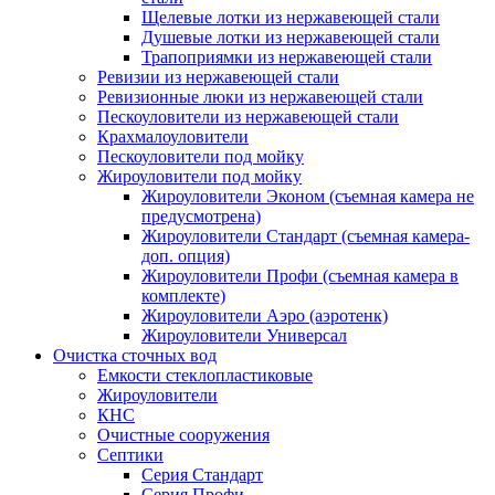
Щелевые лотки из нержавеющей стали
Душевые лотки из нержавеющей стали
Трапоприямки из нержавеющей стали
Ревизии из нержавеющей стали
Ревизионные люки из нержавеющей стали
Пескоуловители из нержавеющей стали
Крахмалоуловители
Пескоуловители под мойку
Жироуловители под мойку
Жироуловители Эконом (съемная камера не
предусмотрена)
Жироуловители Стандарт (съемная камера-
доп. опция)
Жироуловители Профи (съемная камера в
комплекте)
Жироуловители Аэро (аэротенк)
Жироуловители Универсал
Очистка сточных вод
Емкости стеклопластиковые
Жироуловители
КНС
Очистные сооружения
Септики
Серия Стандарт
Серия Профи