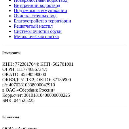
Поверхностный водоотвод
Внутренний водоотвод
Подземные коммуникации
Очистка сточных вод
Благоустройство территории
Решетчатый настил
Системы очистки обуви
Металлическая плитка
Реквизиты
ИНН: 7723817044; КПП: 502701001
ОГРН: 1117746867347;
ОКАТО: 45290590000
ОКВЭД: 51.13.2; ОКПО: 37185900
р/с 40702810338000047910
в ОАО «Сбербанк России»
Корр.счет: 30101810400000000225
БИК: 044525225
Контакты
ООО «АнСтеп»