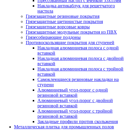
Прессованный настил с ячейкой 33х11мм
Накладка антикаблук для решетчатого
настила
Грязезащитные резиновые покрытия
Грязезащитные щетинистые покрытия
Грязезащитные ворсовые ковры
Грязезащитные модульные покрытия из ПВХ
Грязесобирающие поддоны
Противоскользящие покрытия для ступеней
Накладная алюминиевая полоса с одной
вставкой
Накладная алюминиевая полоса с двойной
вставкой
Накладная алюминиевая полоса с тройной
вставкой
Самоклеющиеся резиновые накладки на
ступени
Алюминиевый угол-порог с одной
резиновой вставкой
Алюминиевый угол-порог с двойной
резиновой вставкой
Алюминиевый угол-порог с тройной
резиновой вставкой
Закладные профили против скольжения
Металлическая плитка для промышленных полов