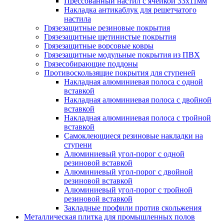
Прессованный настил с ячейкой 33х11мм
Накладка антикаблук для решетчатого
настила
Грязезащитные резиновые покрытия
Грязезащитные щетинистые покрытия
Грязезащитные ворсовые ковры
Грязезащитные модульные покрытия из ПВХ
Грязесобирающие поддоны
Противоскользящие покрытия для ступеней
Накладная алюминиевая полоса с одной
вставкой
Накладная алюминиевая полоса с двойной
вставкой
Накладная алюминиевая полоса с тройной
вставкой
Самоклеющиеся резиновые накладки на
ступени
Алюминиевый угол-порог с одной
резиновой вставкой
Алюминиевый угол-порог с двойной
резиновой вставкой
Алюминиевый угол-порог с тройной
резиновой вставкой
Закладные профили против скольжения
Металлическая плитка для промышленных полов