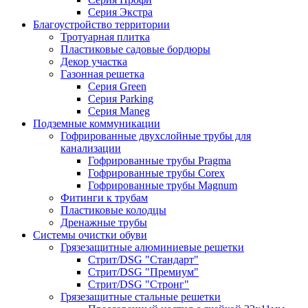
Серия Экстра
Благоустройство территории
Тротуарная плитка
Пластиковые садовые бордюры
Декор участка
Газонная решетка
Серия Green
Серия Parking
Серия Maneg
Подземные коммуникации
Гофрированные двухслойные трубы для
канализации
Гофрированные трубы Pragma
Гофрированные трубы Corex
Гофрированные трубы Magnum
Фитинги к трубам
Пластиковые колодцы
Дренажные трубы
Системы очистки обуви
Грязезащитные алюминиевые решетки
Стрит/DSG "Стандарт"
Стрит/DSG "Премиум"
Стрит/DSG "Стронг"
Грязезащитные стальные решетки