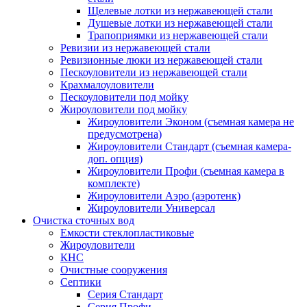
Щелевые лотки из нержавеющей стали
Душевые лотки из нержавеющей стали
Трапоприямки из нержавеющей стали
Ревизии из нержавеющей стали
Ревизионные люки из нержавеющей стали
Пескоуловители из нержавеющей стали
Крахмалоуловители
Пескоуловители под мойку
Жироуловители под мойку
Жироуловители Эконом (съемная камера не
предусмотрена)
Жироуловители Стандарт (съемная камера-
доп. опция)
Жироуловители Профи (съемная камера в
комплекте)
Жироуловители Аэро (аэротенк)
Жироуловители Универсал
Очистка сточных вод
Емкости стеклопластиковые
Жироуловители
КНС
Очистные сооружения
Септики
Серия Стандарт
Серия Профи