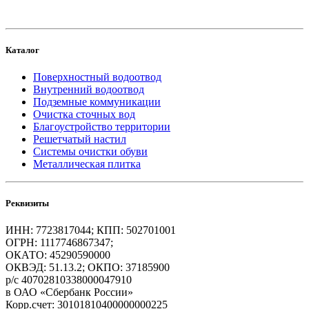
Каталог
Поверхностный водоотвод
Внутренний водоотвод
Подземные коммуникации
Очистка сточных вод
Благоустройство территории
Решетчатый настил
Системы очистки обуви
Металлическая плитка
Реквизиты
ИНН: 7723817044; КПП: 502701001
ОГРН: 1117746867347;
ОКАТО: 45290590000
ОКВЭД: 51.13.2; ОКПО: 37185900
р/с 40702810338000047910
в ОАО «Сбербанк России»
Корр.счет: 30101810400000000225