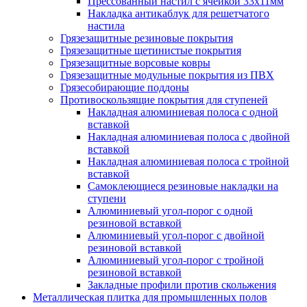
Прессованный настил с ячейкой 33х11мм
Накладка антикаблук для решетчатого
настила
Грязезащитные резиновые покрытия
Грязезащитные щетинистые покрытия
Грязезащитные ворсовые ковры
Грязезащитные модульные покрытия из ПВХ
Грязесобирающие поддоны
Противоскользящие покрытия для ступеней
Накладная алюминиевая полоса с одной
вставкой
Накладная алюминиевая полоса с двойной
вставкой
Накладная алюминиевая полоса с тройной
вставкой
Самоклеющиеся резиновые накладки на
ступени
Алюминиевый угол-порог с одной
резиновой вставкой
Алюминиевый угол-порог с двойной
резиновой вставкой
Алюминиевый угол-порог с тройной
резиновой вставкой
Закладные профили против скольжения
Металлическая плитка для промышленных полов