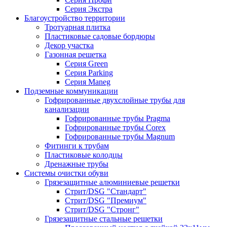
Серия Экстра
Благоустройство территории
Тротуарная плитка
Пластиковые садовые бордюры
Декор участка
Газонная решетка
Серия Green
Серия Parking
Серия Maneg
Подземные коммуникации
Гофрированные двухслойные трубы для
канализации
Гофрированные трубы Pragma
Гофрированные трубы Corex
Гофрированные трубы Magnum
Фитинги к трубам
Пластиковые колодцы
Дренажные трубы
Системы очистки обуви
Грязезащитные алюминиевые решетки
Стрит/DSG "Стандарт"
Стрит/DSG "Премиум"
Стрит/DSG "Стронг"
Грязезащитные стальные решетки