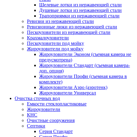
Щелевые лотки из нержавеющей стали
Душевые лотки из нержавеющей стали
Трапоприямки из нержавеющей стали
Ревизии из нержавеющей стали
Ревизионные люки из нержавеющей стали
Пескоуловители из нержавеющей стали
Крахмалоуловители
Пескоуловители под мойку
Жироуловители под мойку
Жироуловители Эконом (съемная камера не
предусмотрена)
Жироуловители Стандарт (съемная камера-
доп. опция)
Жироуловители Профи (съемная камера в
комплекте)
Жироуловители Аэро (аэротенк)
Жироуловители Универсал
Очистка сточных вод
Емкости стеклопластиковые
Жироуловители
КНС
Очистные сооружения
Септики
Серия Стандарт
Серия Профи