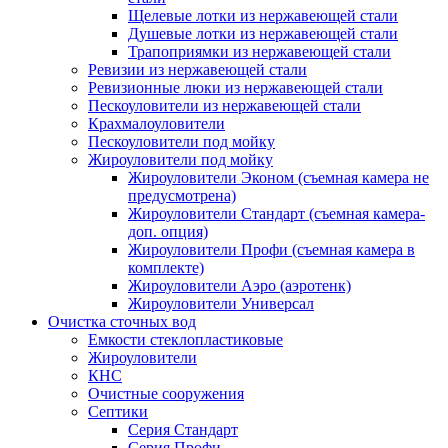
Щелевые лотки из нержавеющей стали
Душевые лотки из нержавеющей стали
Трапоприямки из нержавеющей стали
Ревизии из нержавеющей стали
Ревизионные люки из нержавеющей стали
Пескоуловители из нержавеющей стали
Крахмалоуловители
Пескоуловители под мойку
Жироуловители под мойку
Жироуловители Эконом (съемная камера не
предусмотрена)
Жироуловители Стандарт (съемная камера-
доп. опция)
Жироуловители Профи (съемная камера в
комплекте)
Жироуловители Аэро (аэротенк)
Жироуловители Универсал
Очистка сточных вод
Емкости стеклопластиковые
Жироуловители
КНС
Очистные сооружения
Септики
Серия Стандарт
Серия Профи