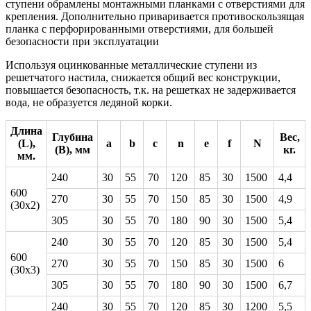
ступени обрамлены монтажными планками с отверстиями для
крепления. Дополнительно приваривается противоскользящая
планка с перфорированными отверстиями, для большей
безопасности при эксплуатации
Используя оцинкованные металлические ступени из
решетчатого настила, снижается общий вес конструкции,
повышается безопасность, т.к. на решетках не задерживается
вода, не образуется ледяной корки.
Длина
Глубина
Вес,
(L),
a
b
c
n
e
f
N
(В), мм
кг.
мм.
240
30
55
70
120
85
30
1500
4,4
600
270
30
55
70
150
85
30
1500
4,9
(30х2)
305
30
55
70
180
90
30
1500
5,4
240
30
55
70
120
85
30
1500
5,4
600
270
30
55
70
150
85
30
1500
6
(30х3)
305
30
55
70
180
90
30
1500
6,7
240
30
55
70
120
85
30
1200
5,5