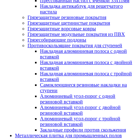
Прессованный настил с ячейкой 33х11мм
Накладка антикаблук для решетчатого
настила
Грязезащитные резиновые покрытия
Грязезащитные щетинистые покрытия
Грязезащитные ворсовые ковры
Грязезащитные модульные покрытия из ПВХ
Грязесобирающие поддоны
Противоскользящие покрытия для ступеней
Накладная алюминиевая полоса с одной
вставкой
Накладная алюминиевая полоса с двойной
вставкой
Накладная алюминиевая полоса с тройной
вставкой
Самоклеющиеся резиновые накладки на
ступени
Алюминиевый угол-порог с одной
резиновой вставкой
Алюминиевый угол-порог с двойной
резиновой вставкой
Алюминиевый угол-порог с тройной
резиновой вставкой
Закладные профили против скольжения
Металлическая плитка для промышленных полов