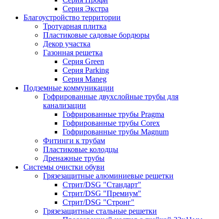
Серия Экстра
Благоустройство территории
Тротуарная плитка
Пластиковые садовые бордюры
Декор участка
Газонная решетка
Серия Green
Серия Parking
Серия Maneg
Подземные коммуникации
Гофрированные двухслойные трубы для
канализации
Гофрированные трубы Pragma
Гофрированные трубы Corex
Гофрированные трубы Magnum
Фитинги к трубам
Пластиковые колодцы
Дренажные трубы
Системы очистки обуви
Грязезащитные алюминиевые решетки
Стрит/DSG "Стандарт"
Стрит/DSG "Премиум"
Стрит/DSG "Стронг"
Грязезащитные стальные решетки