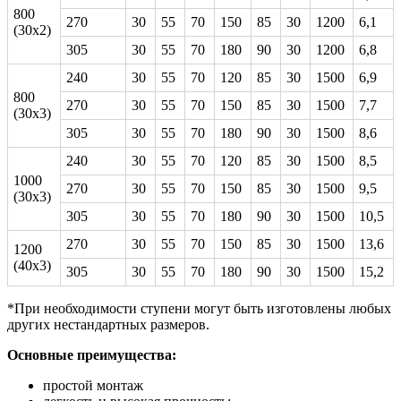
800
270
30
55
70
150
85
30
1200
6,1
(30х2)
305
30
55
70
180
90
30
1200
6,8
240
30
55
70
120
85
30
1500
6,9
800
270
30
55
70
150
85
30
1500
7,7
(30х3)
305
30
55
70
180
90
30
1500
8,6
240
30
55
70
120
85
30
1500
8,5
1000
270
30
55
70
150
85
30
1500
9,5
(30х3)
305
30
55
70
180
90
30
1500
10,5
270
30
55
70
150
85
30
1500
13,6
1200
(40х3)
305
30
55
70
180
90
30
1500
15,2
*При необходимости ступени могут быть изготовлены любых
других нестандартных размеров.
Основные преимущества:
простой монтаж