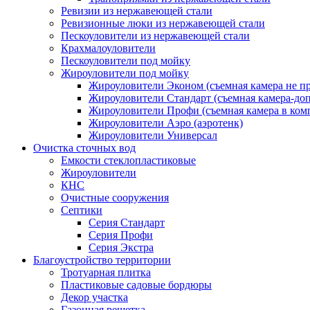
Ревизии из нержавеющей стали
Ревизионные люки из нержавеющей стали
Пескоуловители из нержавеющей стали
Крахмалоуловители
Пескоуловители под мойку
Жироуловители под мойку
Жироуловители Эконом (съемная камера не п
Жироуловители Стандарт (съемная камера-доп
Жироуловители Профи (съемная камера в ком
Жироуловители Аэро (аэротенк)
Жироуловители Универсал
Очистка сточных вод
Емкости стеклопластиковые
Жироуловители
КНС
Очистные сооружения
Септики
Серия Стандарт
Серия Профи
Серия Экстра
Благоустройство территории
Тротуарная плитка
Пластиковые садовые бордюры
Декор участка
Газонная решетка