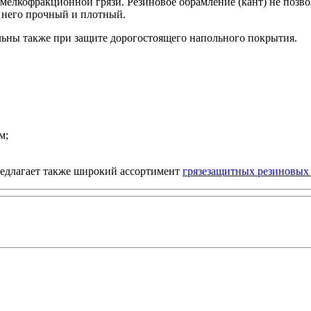
т мелкофракционной грязи. Резиновое обрамление (кант) не поз
у него прочный и плотный.
льны также при защите дорогостоящего напольного покрытия.
м;
едлагает также широкий ассортимент
грязезащитных резиновых