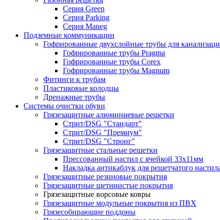
Серия Green
Серия Parking
Серия Maneg
Подземные коммуникации
Гофрированные двухслойные трубы для канализац
Гофрированные трубы Pragma
Гофрированные трубы Corex
Гофрированные трубы Magnum
Фитинги к трубам
Пластиковые колодцы
Дренажные трубы
Системы очистки обуви
Грязезащитные алюминиевые решетки
Стрит/DSG "Стандарт"
Стрит/DSG "Премиум"
Стрит/DSG "Стронг"
Грязезащитные стальные решетки
Прессованный настил с ячейкой 33х11мм
Накладка антикаблук для решетчатого настил
Грязезащитные резиновые покрытия
Грязезащитные щетинистые покрытия
Грязезащитные ворсовые ковры
Грязезащитные модульные покрытия из ПВХ
Грязесобирающие поддоны