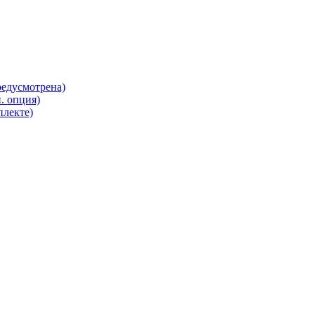
редусмотрена)
. опция)
плекте)