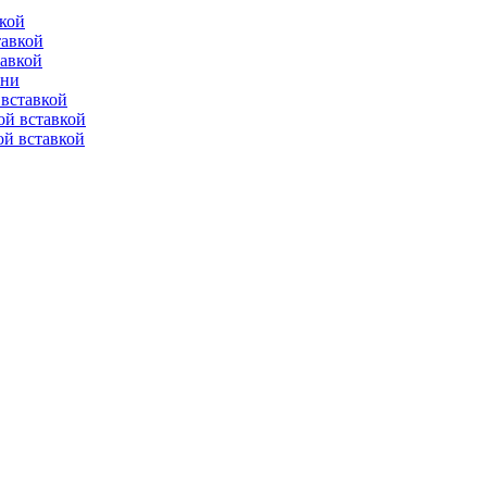
вкой
тавкой
тавкой
ени
вставкой
ой вставкой
й вставкой