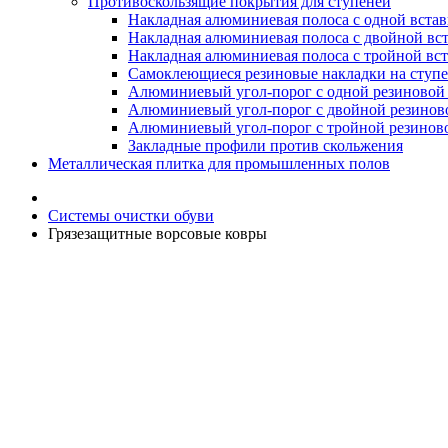
Противоскользящие покрытия для ступеней
Накладная алюминиевая полоса с одной вста
Накладная алюминиевая полоса с двойной вс
Накладная алюминиевая полоса с тройной вс
Самоклеющиеся резиновые накладки на ступ
Алюминиевый угол-порог с одной резиновой 
Алюминиевый угол-порог с двойной резинов
Алюминиевый угол-порог с тройной резиново
Закладные профили против скольжения
Металлическая плитка для промышленных полов
Системы очистки обуви
Грязезащитные ворсовые ковры