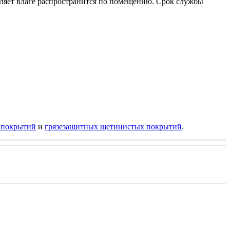
воляет влаге распространится по помещению. Срок службы
 покрытий
и
грязезащитных щетинистых покрытий
.