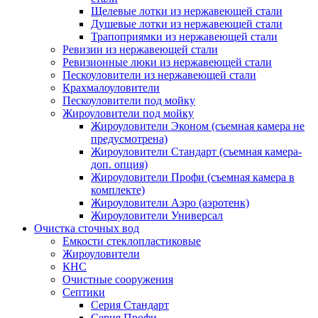
Щелевые лотки из нержавеющей стали
Душевые лотки из нержавеющей стали
Трапоприямки из нержавеющей стали
Ревизии из нержавеющей стали
Ревизионные люки из нержавеющей стали
Пескоуловители из нержавеющей стали
Крахмалоуловители
Пескоуловители под мойку
Жироуловители под мойку
Жироуловители Эконом (съемная камера не
предусмотрена)
Жироуловители Стандарт (съемная камера-
доп. опция)
Жироуловители Профи (съемная камера в
комплекте)
Жироуловители Аэро (аэротенк)
Жироуловители Универсал
Очистка сточных вод
Емкости стеклопластиковые
Жироуловители
КНС
Очистные сооружения
Септики
Серия Стандарт
Серия Профи