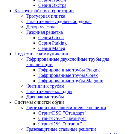
Серия Экстра
Благоустройство территории
Тротуарная плитка
Пластиковые садовые бордюры
Декор участка
Газонная решетка
Серия Green
Серия Parking
Серия Maneg
Подземные коммуникации
Гофрированные двухслойные трубы для
канализации
Гофрированные трубы Pragma
Гофрированные трубы Corex
Гофрированные трубы Magnum
Фитинги к трубам
Пластиковые колодцы
Дренажные трубы
Системы очистки обуви
Грязезащитные алюминиевые решетки
Стрит/DSG "Стандарт"
Стрит/DSG "Премиум"
Стрит/DSG "Стронг"
Грязезащитные стальные решетки