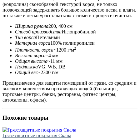
(ковролина) своеобразной текстурой ворса, не только
позволяющей задерживать большое количество песка и влаги,
но также и легко «расставаться» с ними в процессе очистки.
Ширина рулона
200, 400 см
Способ производства
Иглопробивной
Тип ворса
Петельный
Материал ворса
100% полипропилен
2
Плотность ворса
~1200 г/м
Высота ворса
~4 мм
Общая высота
~11 мм
Подложка
VG, WB, DB
Общий вес
~2300 г/м
Предназначено для защиты помещений от грязи, со средним и
высоким количеством проходящих людей (больницы,
торговые центры, банки, рестораны, фитнес-центры,
автосалоны, офисы).
Похожие товары
Грязезащитные покрытия Скала