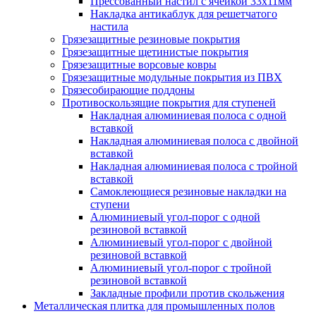
Прессованный настил с ячейкой 33х11мм
Накладка антикаблук для решетчатого
настила
Грязезащитные резиновые покрытия
Грязезащитные щетинистые покрытия
Грязезащитные ворсовые ковры
Грязезащитные модульные покрытия из ПВХ
Грязесобирающие поддоны
Противоскользящие покрытия для ступеней
Накладная алюминиевая полоса с одной
вставкой
Накладная алюминиевая полоса с двойной
вставкой
Накладная алюминиевая полоса с тройной
вставкой
Самоклеющиеся резиновые накладки на
ступени
Алюминиевый угол-порог с одной
резиновой вставкой
Алюминиевый угол-порог с двойной
резиновой вставкой
Алюминиевый угол-порог с тройной
резиновой вставкой
Закладные профили против скольжения
Металлическая плитка для промышленных полов