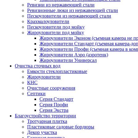
Ревизии из нержавеющей стали
Ревизионные люки из нержавеющей стали
Пескоуловители из нержавеющей стали
Крахмалоуловители
Пескоуловители под мойку
Жироуловители под мойку
Жироуловители Эконом (съемная камера не п
Жироуловители Стандарт (съемная камера-доп
Жироуловители Профи (съемная камера в ком
Жироуловители Аэро (аэротенк)
Жироуловители Универсал
Очистка сточных вод
Емкости стеклопластиковые
Жироуловители
КНС
Очистные сооружения
Септики
Серия Стандарт
Серия Профи
Серия Экстра
Благоустройство территории
Тротуарная плитка
Пластиковые садовые бордюры
Декор участка
Газонная решетка