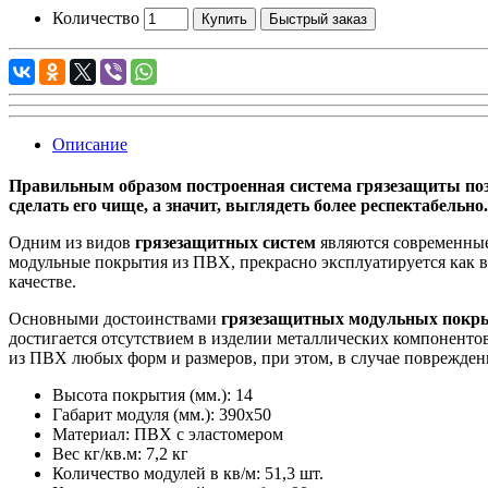
Количество
Купить
Быстрый заказ
Описание
Правильным образом построенная система грязезащиты позв
сделать его чище, а значит, выглядеть более респектабельно.
Одним из видов
грязезащитных систем
являются современны
модульные покрытия из ПВХ, прекрасно эксплуатируется как в 
качестве.
Основными достоинствами
грязезащитных модульных покр
достигается отсутствием в изделии металлических компоненто
из ПВХ любых форм и размеров, при этом, в случае поврежде
Высота покрытия (мм.): 14
Габарит модуля (мм.): 390х50
Материал: ПВХ с эластомером
Вес кг/кв.м: 7,2 кг
Количество модулей в кв/м: 51,3 шт.