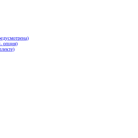
редусмотрена)
. опция)
плекте)