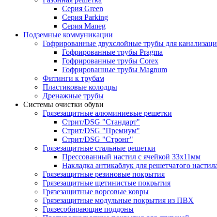
Серия Green
Серия Parking
Серия Maneg
Подземные коммуникации
Гофрированные двухслойные трубы для канализац
Гофрированные трубы Pragma
Гофрированные трубы Corex
Гофрированные трубы Magnum
Фитинги к трубам
Пластиковые колодцы
Дренажные трубы
Системы очистки обуви
Грязезащитные алюминиевые решетки
Стрит/DSG "Стандарт"
Стрит/DSG "Премиум"
Стрит/DSG "Стронг"
Грязезащитные стальные решетки
Прессованный настил с ячейкой 33х11мм
Накладка антикаблук для решетчатого настил
Грязезащитные резиновые покрытия
Грязезащитные щетинистые покрытия
Грязезащитные ворсовые ковры
Грязезащитные модульные покрытия из ПВХ
Грязесобирающие поддоны