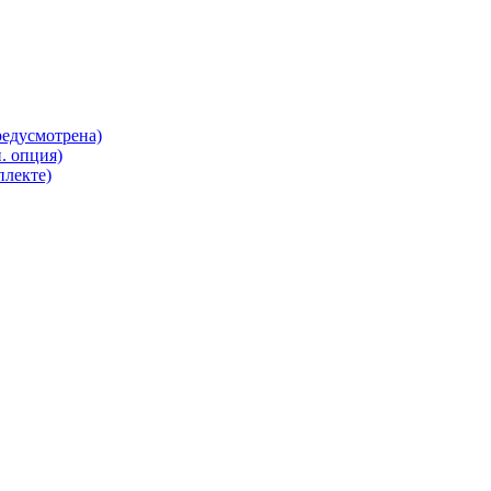
редусмотрена)
. опция)
плекте)