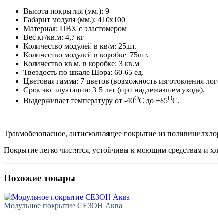
Высота покрытия (мм.): 9
Габарит модуля (мм.): 410х100
Материал: ПВХ с эластомером
Вес кг/кв.м: 4,7 кг
Количество модулей в кв/м: 25шт.
Количество модулей в коробке: 75шт.
Количество кв.м. в коробке: 3 кв.м
Твердость по шкале Шора: 60-65 ед.
Цветовая гамма: 7 цветов (возможность изготовления лог
Срок эксплуатации: 3-5 лет (при надлежавшем уходе).
O
O
Выдерживает температуру от -40
С до +85
С.
Травмобезопасное, антискользящее покрытие из поливинилхлор
Покрытие легко чистятся, устойчивы к моющим средствам и хл
Похожие товары
Модульное покрытие СЕЗОН Аква