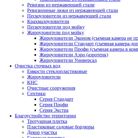
Ревизии из нержавеющей стали
Ревизионные люки из нержавеющей стали
Пескоуловители из нержавеющей стали
Крахмалоуловители
Пескоуловители под мойку
Жироуловители под мойку
Жироуловители Эконом (съемная камера не п
Жироуловители Стандарт (съемная камера-доп
Жироуловители Профи (съемная камера в ком
Жироуловители Аэро (аэротенк)
Жироуловители Универсал
Очистка сточных вод
Емкости стеклопластиковые
Жироуловители
КНС
Очистные сооружения
Септики
Серия Стандарт
Серия Профи
Серия Экстра
Благоустройство территории
Тротуарная плитка
Пластиковые садовые бордюры
Декор участка
Газонная решетка