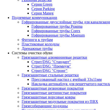
Серия Green
Серия Parking
Серия Maneg
Подземные коммуникации
Гофрированные двухслойные трубы для канализац
Гофрированные трубы Pragma
Гофрированные трубы Corex
Гофрированные трубы Magnum
Фитинги к трубам
Пластиковые колодцы
Дренажные трубы
Системы очистки обуви
Грязезащитные алюминиевые решетки
Стрит/DSG "Стандарт"
Стрит/DSG "Премиум"
Стрит/DSG "Стронг"
Грязезащитные стальные решетки
Прессованный настил с ячейкой 33х11мм
Накладка антикаблук для решетчатого настил
Грязезащитные резиновые покрытия
Грязезащитные щетинистые покрытия
Грязезащитные ворсовые ковры
Грязезащитные модульные покрытия из ПВХ
Грязесобирающие поддоны