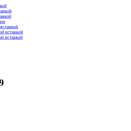
вкой
тавкой
тавкой
ени
вставкой
ой вставкой
й вставкой
9