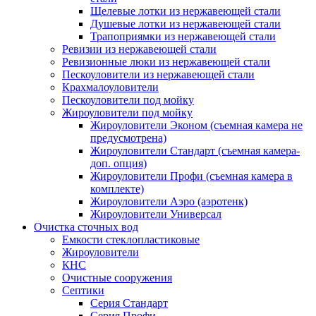
Щелевые лотки из нержавеющей стали
Душевые лотки из нержавеющей стали
Трапоприямки из нержавеющей стали
Ревизии из нержавеющей стали
Ревизионные люки из нержавеющей стали
Пескоуловители из нержавеющей стали
Крахмалоуловители
Пескоуловители под мойку
Жироуловители под мойку
Жироуловители Эконом (съемная камера не
предусмотрена)
Жироуловители Стандарт (съемная камера-
доп. опция)
Жироуловители Профи (съемная камера в
комплекте)
Жироуловители Аэро (аэротенк)
Жироуловители Универсал
Очистка сточных вод
Емкости стеклопластиковые
Жироуловители
КНС
Очистные сооружения
Септики
Серия Стандарт
Серия Профи