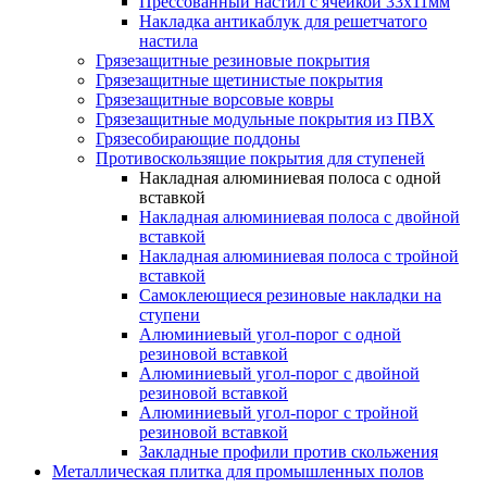
Прессованный настил с ячейкой 33х11мм
Накладка антикаблук для решетчатого
настила
Грязезащитные резиновые покрытия
Грязезащитные щетинистые покрытия
Грязезащитные ворсовые ковры
Грязезащитные модульные покрытия из ПВХ
Грязесобирающие поддоны
Противоскользящие покрытия для ступеней
Накладная алюминиевая полоса с одной
вставкой
Накладная алюминиевая полоса с двойной
вставкой
Накладная алюминиевая полоса с тройной
вставкой
Самоклеющиеся резиновые накладки на
ступени
Алюминиевый угол-порог с одной
резиновой вставкой
Алюминиевый угол-порог с двойной
резиновой вставкой
Алюминиевый угол-порог с тройной
резиновой вставкой
Закладные профили против скольжения
Металлическая плитка для промышленных полов