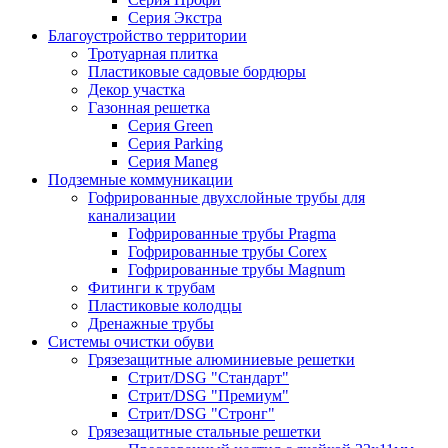
Серия Экстра
Благоустройство территории
Тротуарная плитка
Пластиковые садовые бордюры
Декор участка
Газонная решетка
Серия Green
Серия Parking
Серия Maneg
Подземные коммуникации
Гофрированные двухслойные трубы для
канализации
Гофрированные трубы Pragma
Гофрированные трубы Corex
Гофрированные трубы Magnum
Фитинги к трубам
Пластиковые колодцы
Дренажные трубы
Системы очистки обуви
Грязезащитные алюминиевые решетки
Стрит/DSG "Стандарт"
Стрит/DSG "Премиум"
Стрит/DSG "Стронг"
Грязезащитные стальные решетки