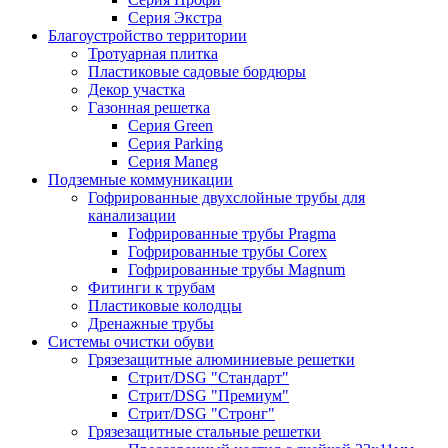
Серия Экстра
Благоустройство территории
Тротуарная плитка
Пластиковые садовые бордюры
Декор участка
Газонная решетка
Серия Green
Серия Parking
Серия Maneg
Подземные коммуникации
Гофрированные двухслойные трубы для
канализации
Гофрированные трубы Pragma
Гофрированные трубы Corex
Гофрированные трубы Magnum
Фитинги к трубам
Пластиковые колодцы
Дренажные трубы
Системы очистки обуви
Грязезащитные алюминиевые решетки
Стрит/DSG "Стандарт"
Стрит/DSG "Премиум"
Стрит/DSG "Стронг"
Грязезащитные стальные решетки