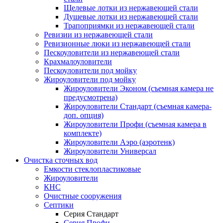
Щелевые лотки из нержавеющей стали
Душевые лотки из нержавеющей стали
Трапоприямки из нержавеющей стали
Ревизии из нержавеющей стали
Ревизионные люки из нержавеющей стали
Пескоуловители из нержавеющей стали
Крахмалоуловители
Пескоуловители под мойку
Жироуловители под мойку
Жироуловители Эконом (съемная камера не
предусмотрена)
Жироуловители Стандарт (съемная камера-
доп. опция)
Жироуловители Профи (съемная камера в
комплекте)
Жироуловители Аэро (аэротенк)
Жироуловители Универсал
Очистка сточных вод
Емкости стеклопластиковые
Жироуловители
КНС
Очистные сооружения
Септики
Серия Стандарт
Серия Профи