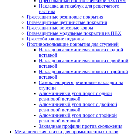
Прессованный настил с ячейкой 33х11мм
Накладка антикаблук для решетчатого
настила
Грязезащитные резиновые покрытия
Грязезащитные щетинистые покрытия
Грязезащитные ворсовые ковры
Грязезащитные модульные покрытия из ПВХ
Грязесобирающие поддоны
Противоскользящие покрытия для ступеней
Накладная алюминиевая полоса с одной
вставкой
Накладная алюминиевая полоса с двойной
вставкой
Накладная алюминиевая полоса с тройной
вставкой
Самоклеющиеся резиновые накладки на
ступени
Алюминиевый угол-порог с одной
резиновой вставкой
Алюминиевый угол-порог с двойной
резиновой вставкой
Алюминиевый угол-порог с тройной
резиновой вставкой
Закладные профили против скольжения
Металлическая плитка для промышленных полов