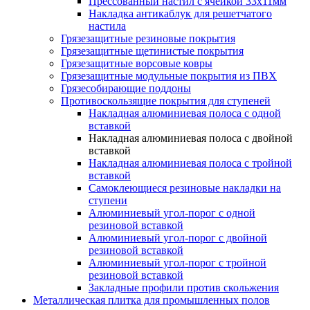
Прессованный настил с ячейкой 33х11мм
Накладка антикаблук для решетчатого
настила
Грязезащитные резиновые покрытия
Грязезащитные щетинистые покрытия
Грязезащитные ворсовые ковры
Грязезащитные модульные покрытия из ПВХ
Грязесобирающие поддоны
Противоскользящие покрытия для ступеней
Накладная алюминиевая полоса с одной
вставкой
Накладная алюминиевая полоса с двойной
вставкой
Накладная алюминиевая полоса с тройной
вставкой
Самоклеющиеся резиновые накладки на
ступени
Алюминиевый угол-порог с одной
резиновой вставкой
Алюминиевый угол-порог с двойной
резиновой вставкой
Алюминиевый угол-порог с тройной
резиновой вставкой
Закладные профили против скольжения
Металлическая плитка для промышленных полов