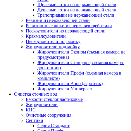
Щелевые лотки из нержавеющей стали
Душевые лотки из нержавеющей стали
Трапоприямки из нержавеющей стали
Ревизии из нержавеющей стали
Ревизионные люки из нержавеющей стали
Пескоуловители из нержавеющей стали
Крахмалоуловители
Пескоуловители под мойку
Жироуловители под мойку
Жироуловители Эконом (съемная камера не
предусмотрена)
Жироуловители Стандарт (съемная камера-
доп. опция)
Жироуловители Профи (съемная камера в
комплекте)
Жироуловители Аэро (аэротенк)
Жироуловители Универсал
Очистка сточных вод
Емкости стеклопластиковые
Жироуловители
КНС
Очистные сооружения
Септики
Серия Стандарт
Серия Профи