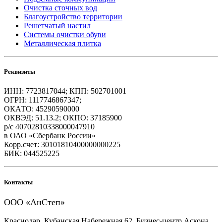
Очистка сточных вод
Благоустройство территории
Решетчатый настил
Системы очистки обуви
Металлическая плитка
Реквизиты
ИНН: 7723817044; КПП: 502701001
ОГРН: 1117746867347;
ОКАТО: 45290590000
ОКВЭД: 51.13.2; ОКПО: 37185900
р/с 40702810338000047910
в ОАО «Сбербанк России»
Корр.счет: 30101810400000000225
БИК: 044525225
Контакты
ООО «АнСтеп»
Краснодар, Кубанская Набережная 62, Бизнес-центр Аскона