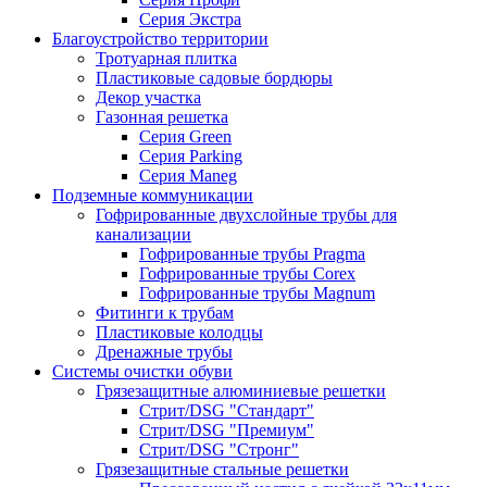
Серия Экстра
Благоустройство территории
Тротуарная плитка
Пластиковые садовые бордюры
Декор участка
Газонная решетка
Серия Green
Серия Parking
Серия Maneg
Подземные коммуникации
Гофрированные двухслойные трубы для
канализации
Гофрированные трубы Pragma
Гофрированные трубы Corex
Гофрированные трубы Magnum
Фитинги к трубам
Пластиковые колодцы
Дренажные трубы
Системы очистки обуви
Грязезащитные алюминиевые решетки
Стрит/DSG "Стандарт"
Стрит/DSG "Премиум"
Стрит/DSG "Стронг"
Грязезащитные стальные решетки