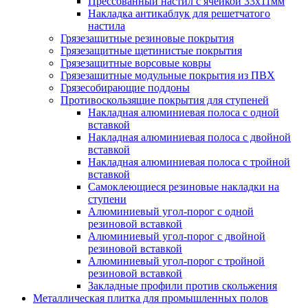
Прессованный настил с ячейкой 33х11мм
Накладка антикаблук для решетчатого
настила
Грязезащитные резиновые покрытия
Грязезащитные щетинистые покрытия
Грязезащитные ворсовые ковры
Грязезащитные модульные покрытия из ПВХ
Грязесобирающие поддоны
Противоскользящие покрытия для ступеней
Накладная алюминиевая полоса с одной
вставкой
Накладная алюминиевая полоса с двойной
вставкой
Накладная алюминиевая полоса с тройной
вставкой
Самоклеющиеся резиновые накладки на
ступени
Алюминиевый угол-порог с одной
резиновой вставкой
Алюминиевый угол-порог с двойной
резиновой вставкой
Алюминиевый угол-порог с тройной
резиновой вставкой
Закладные профили против скольжения
Металлическая плитка для промышленных полов