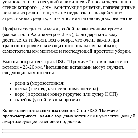
установленных в несущий алюминиевый профиль, толщина
стенок которого 1,2 мм. Конструкция решетки, грязезащитные
вставки из резины и щеток не подвержены воздействию
агрессивных средств, в том числе антигололёдных реагентов.
Профиля соединены между собой нержавеющим тросом
(марка стали А2 диаметром 3 мм), благодаря которому
достигается гибкость всего ковра, что очень важно при
транспортировке грязезащитного покрытия на объект,
самостоятельном монтаже и последующей простоты уборки.
Высота покрытия Стрит/DSG "Премиум" в зависимости от
вставок - 23-26 мм. Чистящими вставками могут служить
следующие компоненты:
резина (морозостойкая)
щетка (трехрядная нейлоновая щетина)
ворс ( ворсовый ковер геркулес или супер НОП)
скребок (устойчив к коррозии)
Коплектация грязезащитных решеток Стрит/DSG "Премиум"
предусматривает наличие торцевых заглушек и шумопоглощающей
амортизирующей резиновой подложки.