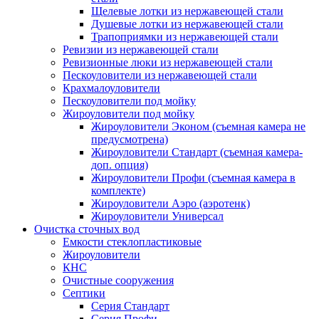
Щелевые лотки из нержавеющей стали
Душевые лотки из нержавеющей стали
Трапоприямки из нержавеющей стали
Ревизии из нержавеющей стали
Ревизионные люки из нержавеющей стали
Пескоуловители из нержавеющей стали
Крахмалоуловители
Пескоуловители под мойку
Жироуловители под мойку
Жироуловители Эконом (съемная камера не
предусмотрена)
Жироуловители Стандарт (съемная камера-
доп. опция)
Жироуловители Профи (съемная камера в
комплекте)
Жироуловители Аэро (аэротенк)
Жироуловители Универсал
Очистка сточных вод
Емкости стеклопластиковые
Жироуловители
КНС
Очистные сооружения
Септики
Серия Стандарт
Серия Профи