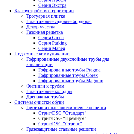
Серия Экстра
Благоустройство территории
Тротуарная плитка
Пластиковые садовые бордюры
Декор участка
Газонная решетка
Серия Green
Серия Parking
Серия Maneg
Подземные коммуникации
Гофрированные двухслойные трубы для
канализации
Гофрированные трубы Pragma
Гофрированные трубы Corex
Гофрированные трубы Magnum
Фитинги к трубам
Пластиковые колодцы
Дренажные трубы
Системы очистки обуви
Грязезащитные алюминиевые решетки
Стрит/DSG "Стандарт"
Стрит/DSG "Премиум"
Стрит/DSG "Стронг"
Грязезащитные стальные решетки