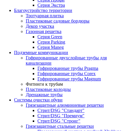
Серия Экстра
Благоустройство территории
Тротуарная плитка
Пластиковые садовые бордюры
Декор участка
Газонная решетка
Серия Green
Серия Parking
Серия Maneg
Подземные коммуникации
Гофрированные двухслойные трубы для
канализации
Гофрированные трубы Pragma
Гофрированные трубы Corex
Гофрированные трубы Magnum
Фитинги к трубам
Пластиковые колодцы
Дренажные трубы
Системы очистки обуви
Грязезащитные алюминиевые решетки
Стрит/DSG "Стандарт"
Стрит/DSG "Премиум"
Стрит/DSG "Стронг"
Грязезащитные стальные решетки