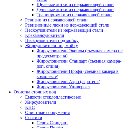
Щелевые лотки из нержавеющей стали
Душевые лотки из нержавеющей стали
Трапоприямки из нержавеющей стали
Ревизии из нержавеющей стали
Ревизионные люки из нержавеющей стали
Пескоуловители из нержавеющей стали
Крахмалоуловители
Пескоуловители под мойку
Жироуловители под мойку
Жироуловители Эконом (съемная камера не
предусмотрена)
Жироуловители Стандарт (съемная камера-
доп. опция)
Жироуловители Профи (съемная камера в
комплекте)
Жироуловители Аэро (аэротенк)
Жироуловители Универсал
Очистка сточных вод
Емкости стеклопластиковые
Жироуловители
КНС
Очистные сооружения
Септики
Серия Стандарт
Серия Профи