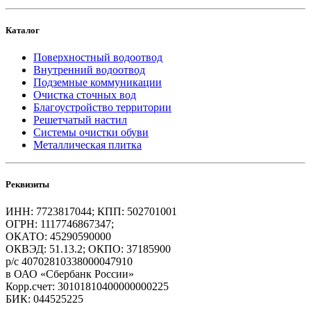
Каталог
Поверхностный водоотвод
Внутренний водоотвод
Подземные коммуникации
Очистка сточных вод
Благоустройство территории
Решетчатый настил
Системы очистки обуви
Металлическая плитка
Реквизиты
ИНН: 7723817044; КПП: 502701001
ОГРН: 1117746867347;
ОКАТО: 45290590000
ОКВЭД: 51.13.2; ОКПО: 37185900
р/с 40702810338000047910
в ОАО «Сбербанк России»
Корр.счет: 30101810400000000225
БИК: 044525225