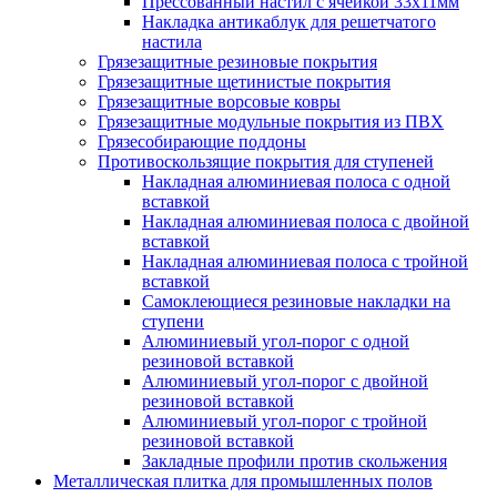
Прессованный настил с ячейкой 33х11мм
Накладка антикаблук для решетчатого
настила
Грязезащитные резиновые покрытия
Грязезащитные щетинистые покрытия
Грязезащитные ворсовые ковры
Грязезащитные модульные покрытия из ПВХ
Грязесобирающие поддоны
Противоскользящие покрытия для ступеней
Накладная алюминиевая полоса с одной
вставкой
Накладная алюминиевая полоса с двойной
вставкой
Накладная алюминиевая полоса с тройной
вставкой
Самоклеющиеся резиновые накладки на
ступени
Алюминиевый угол-порог с одной
резиновой вставкой
Алюминиевый угол-порог с двойной
резиновой вставкой
Алюминиевый угол-порог с тройной
резиновой вставкой
Закладные профили против скольжения
Металлическая плитка для промышленных полов