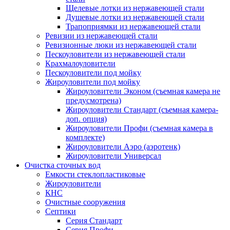
Щелевые лотки из нержавеющей стали
Душевые лотки из нержавеющей стали
Трапоприямки из нержавеющей стали
Ревизии из нержавеющей стали
Ревизионные люки из нержавеющей стали
Пескоуловители из нержавеющей стали
Крахмалоуловители
Пескоуловители под мойку
Жироуловители под мойку
Жироуловители Эконом (съемная камера не
предусмотрена)
Жироуловители Стандарт (съемная камера-
доп. опция)
Жироуловители Профи (съемная камера в
комплекте)
Жироуловители Аэро (аэротенк)
Жироуловители Универсал
Очистка сточных вод
Емкости стеклопластиковые
Жироуловители
КНС
Очистные сооружения
Септики
Серия Стандарт
Серия Профи