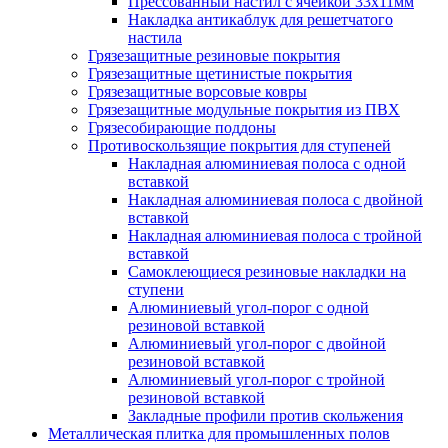
Прессованный настил с ячейкой 33х11мм
Накладка антикаблук для решетчатого
настила
Грязезащитные резиновые покрытия
Грязезащитные щетинистые покрытия
Грязезащитные ворсовые ковры
Грязезащитные модульные покрытия из ПВХ
Грязесобирающие поддоны
Противоскользящие покрытия для ступеней
Накладная алюминиевая полоса с одной
вставкой
Накладная алюминиевая полоса с двойной
вставкой
Накладная алюминиевая полоса с тройной
вставкой
Самоклеющиеся резиновые накладки на
ступени
Алюминиевый угол-порог с одной
резиновой вставкой
Алюминиевый угол-порог с двойной
резиновой вставкой
Алюминиевый угол-порог с тройной
резиновой вставкой
Закладные профили против скольжения
Металлическая плитка для промышленных полов