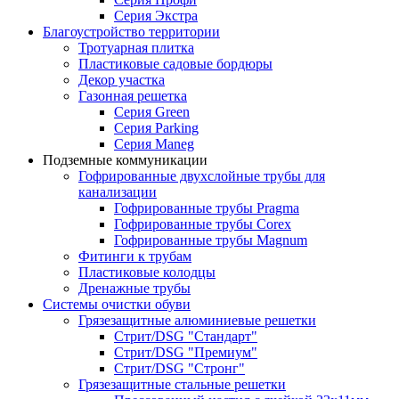
Серия Экстра
Благоустройство территории
Тротуарная плитка
Пластиковые садовые бордюры
Декор участка
Газонная решетка
Серия Green
Серия Parking
Серия Maneg
Подземные коммуникации
Гофрированные двухслойные трубы для
канализации
Гофрированные трубы Pragma
Гофрированные трубы Corex
Гофрированные трубы Magnum
Фитинги к трубам
Пластиковые колодцы
Дренажные трубы
Системы очистки обуви
Грязезащитные алюминиевые решетки
Стрит/DSG "Стандарт"
Стрит/DSG "Премиум"
Стрит/DSG "Стронг"
Грязезащитные стальные решетки