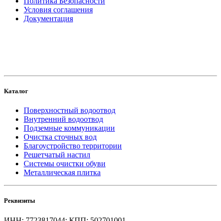
Политика Безопасности
Условия соглашения
Документация
создание
и продвижение сайта
Каталог
Поверхностный водоотвод
Внутренний водоотвод
Подземные коммуникации
Очистка сточных вод
Благоустройство территории
Решетчатый настил
Системы очистки обуви
Металлическая плитка
Реквизиты
ИНН: 7723817044; КПП: 502701001