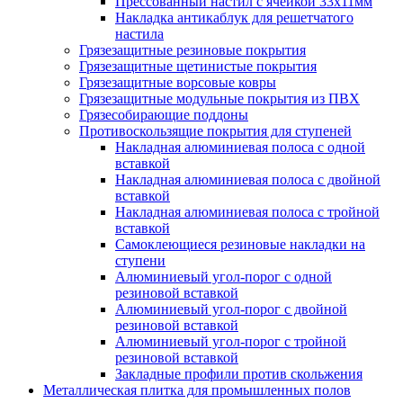
Прессованный настил с ячейкой 33х11мм
Накладка антикаблук для решетчатого
настила
Грязезащитные резиновые покрытия
Грязезащитные щетинистые покрытия
Грязезащитные ворсовые ковры
Грязезащитные модульные покрытия из ПВХ
Грязесобирающие поддоны
Противоскользящие покрытия для ступеней
Накладная алюминиевая полоса с одной
вставкой
Накладная алюминиевая полоса с двойной
вставкой
Накладная алюминиевая полоса с тройной
вставкой
Самоклеющиеся резиновые накладки на
ступени
Алюминиевый угол-порог с одной
резиновой вставкой
Алюминиевый угол-порог с двойной
резиновой вставкой
Алюминиевый угол-порог с тройной
резиновой вставкой
Закладные профили против скольжения
Металлическая плитка для промышленных полов