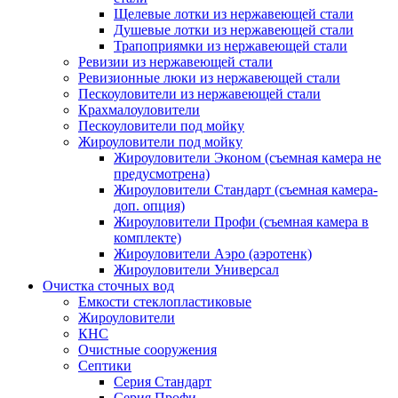
Щелевые лотки из нержавеющей стали
Душевые лотки из нержавеющей стали
Трапоприямки из нержавеющей стали
Ревизии из нержавеющей стали
Ревизионные люки из нержавеющей стали
Пескоуловители из нержавеющей стали
Крахмалоуловители
Пескоуловители под мойку
Жироуловители под мойку
Жироуловители Эконом (съемная камера не
предусмотрена)
Жироуловители Стандарт (съемная камера-
доп. опция)
Жироуловители Профи (съемная камера в
комплекте)
Жироуловители Аэро (аэротенк)
Жироуловители Универсал
Очистка сточных вод
Емкости стеклопластиковые
Жироуловители
КНС
Очистные сооружения
Септики
Серия Стандарт
Серия Профи