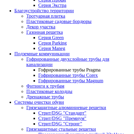
Серия Экстра
Благоустройство территории
Тротуарная плитка
Пластиковые садовые бордюры
Декор участка
Газонная решетка
Серия Green
Серия Parking
Серия Maneg
Подземные коммуникации
Гофрированные двухслойные трубы для
канализации
Гофрированные трубы Pragma
Гофрированные трубы Corex
Гофрированные трубы Magnum
Фитинги к трубам
Пластиковые колодцы
Дренажные трубы
Системы очистки обуви
Грязезащитные алюминиевые решетки
Стрит/DSG "Стандарт"
Стрит/DSG "Премиум"
Стрит/DSG "Стронг"
Грязезащитные стальные решетки