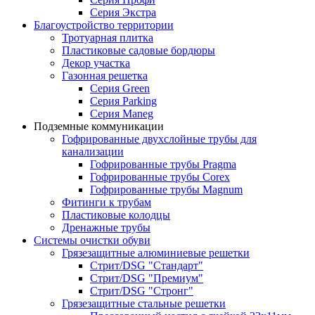
Серия Экстра
Благоустройство территории
Тротуарная плитка
Пластиковые садовые бордюры
Декор участка
Газонная решетка
Серия Green
Серия Parking
Серия Maneg
Подземные коммуникации
Гофрированные двухслойные трубы для
канализации
Гофрированные трубы Pragma
Гофрированные трубы Corex
Гофрированные трубы Magnum
Фитинги к трубам
Пластиковые колодцы
Дренажные трубы
Системы очистки обуви
Грязезащитные алюминиевые решетки
Стрит/DSG "Стандарт"
Стрит/DSG "Премиум"
Стрит/DSG "Стронг"
Грязезащитные стальные решетки