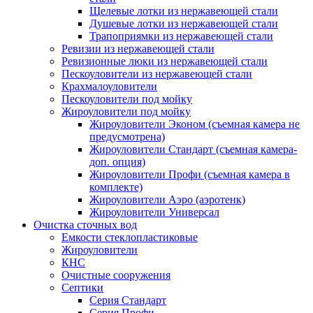
Щелевые лотки из нержавеющей стали
Душевые лотки из нержавеющей стали
Трапоприямки из нержавеющей стали
Ревизии из нержавеющей стали
Ревизионные люки из нержавеющей стали
Пескоуловители из нержавеющей стали
Крахмалоуловители
Пескоуловители под мойку
Жироуловители под мойку
Жироуловители Эконом (съемная камера не
предусмотрена)
Жироуловители Стандарт (съемная камера-
доп. опция)
Жироуловители Профи (съемная камера в
комплекте)
Жироуловители Аэро (аэротенк)
Жироуловители Универсал
Очистка сточных вод
Емкости стеклопластиковые
Жироуловители
КНС
Очистные сооружения
Септики
Серия Стандарт
Серия Профи