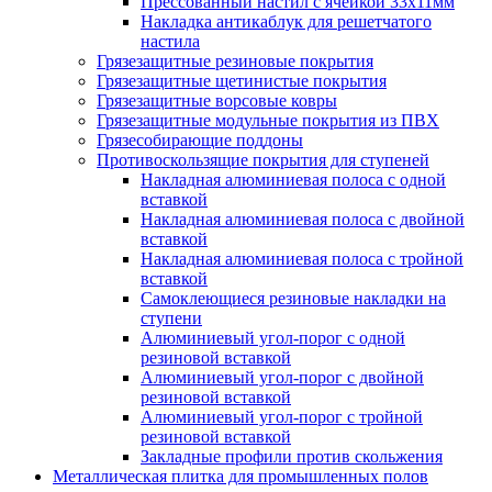
Прессованный настил с ячейкой 33х11мм
Накладка антикаблук для решетчатого
настила
Грязезащитные резиновые покрытия
Грязезащитные щетинистые покрытия
Грязезащитные ворсовые ковры
Грязезащитные модульные покрытия из ПВХ
Грязесобирающие поддоны
Противоскользящие покрытия для ступеней
Накладная алюминиевая полоса с одной
вставкой
Накладная алюминиевая полоса с двойной
вставкой
Накладная алюминиевая полоса с тройной
вставкой
Самоклеющиеся резиновые накладки на
ступени
Алюминиевый угол-порог с одной
резиновой вставкой
Алюминиевый угол-порог с двойной
резиновой вставкой
Алюминиевый угол-порог с тройной
резиновой вставкой
Закладные профили против скольжения
Металлическая плитка для промышленных полов