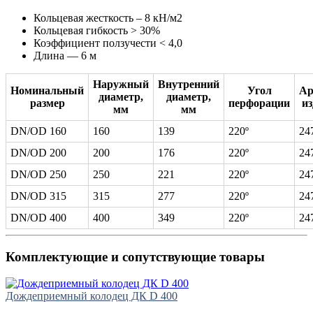
Кольцевая жесткость – 8 кН/м2
Кольцевая гибкость > 30%
Коэффициент ползучести < 4,0
Длина — 6 м
Наружный
Внутренний
Номинальный
Угол
Ар
диаметр,
диаметр,
размер
перфорации
из
мм
мм
DN/OD 160
160
139
220º
24
DN/OD 200
200
176
220º
24
DN/OD 250
250
221
220º
24
DN/OD 315
315
277
220º
24
DN/OD 400
400
349
220º
24
Комплектующие и сопутствующие товары
Дождеприемный колодец ДК D 400