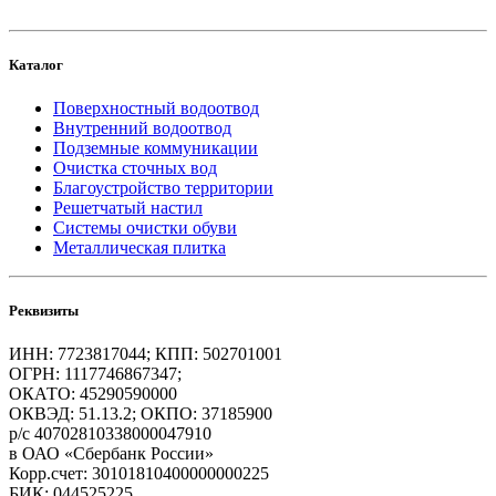
Каталог
Поверхностный водоотвод
Внутренний водоотвод
Подземные коммуникации
Очистка сточных вод
Благоустройство территории
Решетчатый настил
Системы очистки обуви
Металлическая плитка
Реквизиты
ИНН: 7723817044; КПП: 502701001
ОГРН: 1117746867347;
ОКАТО: 45290590000
ОКВЭД: 51.13.2; ОКПО: 37185900
р/с 40702810338000047910
в ОАО «Сбербанк России»
Корр.счет: 30101810400000000225
БИК: 044525225