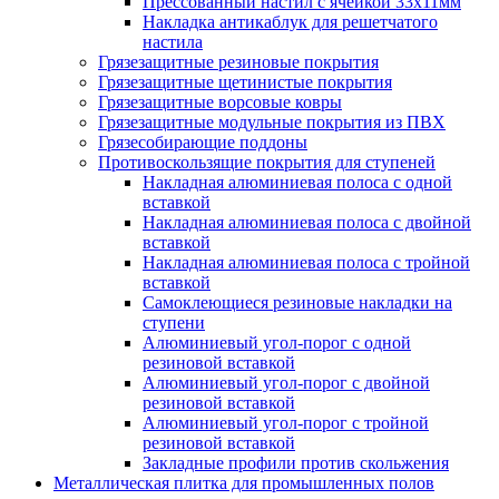
Прессованный настил с ячейкой 33х11мм
Накладка антикаблук для решетчатого
настила
Грязезащитные резиновые покрытия
Грязезащитные щетинистые покрытия
Грязезащитные ворсовые ковры
Грязезащитные модульные покрытия из ПВХ
Грязесобирающие поддоны
Противоскользящие покрытия для ступеней
Накладная алюминиевая полоса с одной
вставкой
Накладная алюминиевая полоса с двойной
вставкой
Накладная алюминиевая полоса с тройной
вставкой
Самоклеющиеся резиновые накладки на
ступени
Алюминиевый угол-порог с одной
резиновой вставкой
Алюминиевый угол-порог с двойной
резиновой вставкой
Алюминиевый угол-порог с тройной
резиновой вставкой
Закладные профили против скольжения
Металлическая плитка для промышленных полов