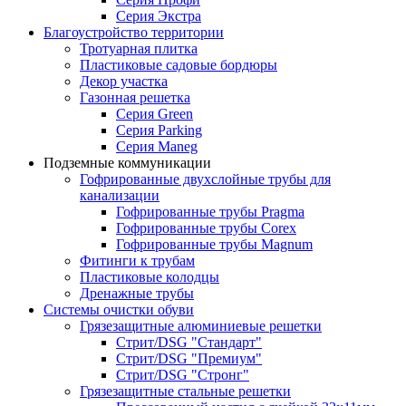
Серия Экстра
Благоустройство территории
Тротуарная плитка
Пластиковые садовые бордюры
Декор участка
Газонная решетка
Серия Green
Серия Parking
Серия Maneg
Подземные коммуникации
Гофрированные двухслойные трубы для
канализации
Гофрированные трубы Pragma
Гофрированные трубы Corex
Гофрированные трубы Magnum
Фитинги к трубам
Пластиковые колодцы
Дренажные трубы
Системы очистки обуви
Грязезащитные алюминиевые решетки
Стрит/DSG "Стандарт"
Стрит/DSG "Премиум"
Стрит/DSG "Стронг"
Грязезащитные стальные решетки