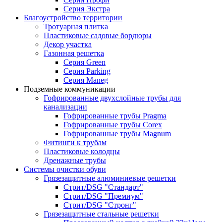
Серия Экстра
Благоустройство территории
Тротуарная плитка
Пластиковые садовые бордюры
Декор участка
Газонная решетка
Серия Green
Серия Parking
Серия Maneg
Подземные коммуникации
Гофрированные двухслойные трубы для
канализации
Гофрированные трубы Pragma
Гофрированные трубы Corex
Гофрированные трубы Magnum
Фитинги к трубам
Пластиковые колодцы
Дренажные трубы
Системы очистки обуви
Грязезащитные алюминиевые решетки
Стрит/DSG "Стандарт"
Стрит/DSG "Премиум"
Стрит/DSG "Стронг"
Грязезащитные стальные решетки