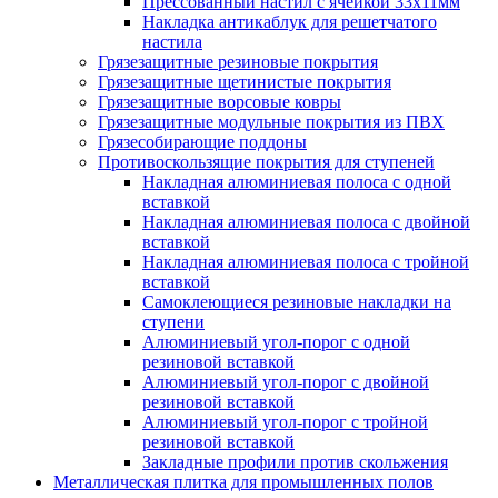
Прессованный настил с ячейкой 33х11мм
Накладка антикаблук для решетчатого
настила
Грязезащитные резиновые покрытия
Грязезащитные щетинистые покрытия
Грязезащитные ворсовые ковры
Грязезащитные модульные покрытия из ПВХ
Грязесобирающие поддоны
Противоскользящие покрытия для ступеней
Накладная алюминиевая полоса с одной
вставкой
Накладная алюминиевая полоса с двойной
вставкой
Накладная алюминиевая полоса с тройной
вставкой
Самоклеющиеся резиновые накладки на
ступени
Алюминиевый угол-порог с одной
резиновой вставкой
Алюминиевый угол-порог с двойной
резиновой вставкой
Алюминиевый угол-порог с тройной
резиновой вставкой
Закладные профили против скольжения
Металлическая плитка для промышленных полов