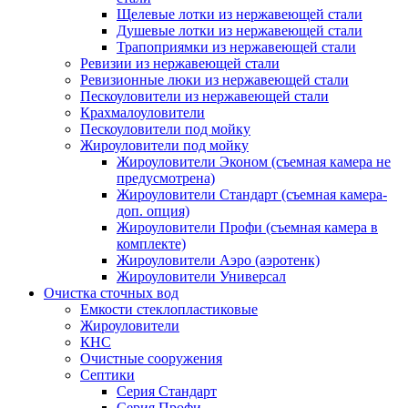
Щелевые лотки из нержавеющей стали
Душевые лотки из нержавеющей стали
Трапоприямки из нержавеющей стали
Ревизии из нержавеющей стали
Ревизионные люки из нержавеющей стали
Пескоуловители из нержавеющей стали
Крахмалоуловители
Пескоуловители под мойку
Жироуловители под мойку
Жироуловители Эконом (съемная камера не
предусмотрена)
Жироуловители Стандарт (съемная камера-
доп. опция)
Жироуловители Профи (съемная камера в
комплекте)
Жироуловители Аэро (аэротенк)
Жироуловители Универсал
Очистка сточных вод
Емкости стеклопластиковые
Жироуловители
КНС
Очистные сооружения
Септики
Серия Стандарт
Серия Профи