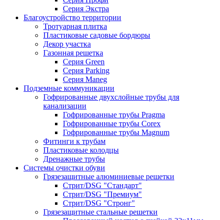
Серия Экстра
Благоустройство территории
Тротуарная плитка
Пластиковые садовые бордюры
Декор участка
Газонная решетка
Серия Green
Серия Parking
Серия Maneg
Подземные коммуникации
Гофрированные двухслойные трубы для
канализации
Гофрированные трубы Pragma
Гофрированные трубы Corex
Гофрированные трубы Magnum
Фитинги к трубам
Пластиковые колодцы
Дренажные трубы
Системы очистки обуви
Грязезащитные алюминиевые решетки
Стрит/DSG "Стандарт"
Стрит/DSG "Премиум"
Стрит/DSG "Стронг"
Грязезащитные стальные решетки