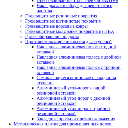
Прессованный настил с ячейкой 33х11мм
Накладка антикаблук для решетчатого
настила
Грязезащитные резиновые покрытия
Грязезащитные щетинистые покрытия
Грязезащитные ворсовые ковры
Грязезащитные модульные покрытия из ПВХ
Грязесобирающие поддоны
Противоскользящие покрытия для ступеней
Накладная алюминиевая полоса с одной
вставкой
Накладная алюминиевая полоса с двойной
вставкой
Накладная алюминиевая полоса с тройной
вставкой
Самоклеющиеся резиновые накладки на
ступени
Алюминиевый угол-порог с одной
резиновой вставкой
Алюминиевый угол-порог с двойной
резиновой вставкой
Алюминиевый угол-порог с тройной
резиновой вставкой
Закладные профили против скольжения
Металлическая плитка для промышленных полов