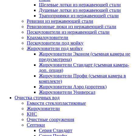
Щелевые лотки из нержавеющей стали
Душевые лотки из нержавеющей стали
Трапоприямки из нержавеющей стали
Ревизии из нержавеющей стали
Ревизионные люки из нержавеющей стали
Пескоуловители из нержавеющей стали
Крахмалоуловители
Пескоуловители под мойку
Жироуловители под мойку
Жироуловители Эконом (съемная камера не
предусмотрена)
Жироуловители Стандарт (съемная камера-
доп. опция)
Жироуловители Профи (съемная камера в
комплекте)
Жироуловители Аэро (аэротенк)
Жироуловители Универсал
Очистка сточных вод
Емкости стеклопластиковые
Жироуловители
КНС
Очистные сооружения
Септики
Серия Стандарт
Серия Профи