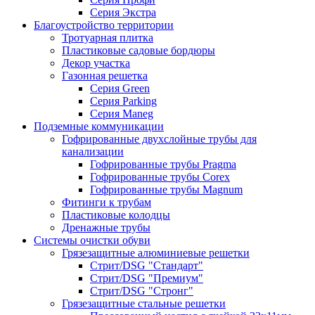
Серия Экстра
Благоустройство территории
Тротуарная плитка
Пластиковые садовые бордюры
Декор участка
Газонная решетка
Серия Green
Серия Parking
Серия Maneg
Подземные коммуникации
Гофрированные двухслойные трубы для
канализации
Гофрированные трубы Pragma
Гофрированные трубы Corex
Гофрированные трубы Magnum
Фитинги к трубам
Пластиковые колодцы
Дренажные трубы
Системы очистки обуви
Грязезащитные алюминиевые решетки
Стрит/DSG "Стандарт"
Стрит/DSG "Премиум"
Стрит/DSG "Стронг"
Грязезащитные стальные решетки