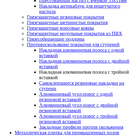
Прессованный настил с ячейкой 33х11мм
Накладка антикаблук для решетчатого
настила
Грязезащитные резиновые покрытия
Грязезащитные щетинистые покрытия
Грязезащитные ворсовые ковры
Грязезащитные модульные покрытия из ПВХ
Грязесобирающие поддоны
Противоскользящие покрытия для ступеней
Накладная алюминиевая полоса с одной
вставкой
Накладная алюминиевая полоса с двойной
вставкой
Накладная алюминиевая полоса с тройной
вставкой
Самоклеющиеся резиновые накладки на
ступени
Алюминиевый угол-порог с одной
резиновой вставкой
Алюминиевый угол-порог с двойной
резиновой вставкой
Алюминиевый угол-порог с тройной
резиновой вставкой
Закладные профили против скольжения
Металлическая плитка для промышленных полов