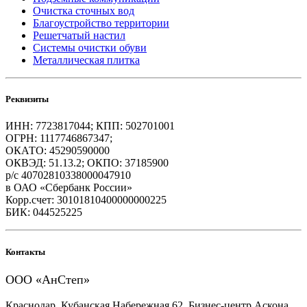
Очистка сточных вод
Благоустройство территории
Решетчатый настил
Системы очистки обуви
Металлическая плитка
Реквизиты
ИНН: 7723817044; КПП: 502701001
ОГРН: 1117746867347;
ОКАТО: 45290590000
ОКВЭД: 51.13.2; ОКПО: 37185900
р/с 40702810338000047910
в ОАО «Сбербанк России»
Корр.счет: 30101810400000000225
БИК: 044525225
Контакты
ООО «АнСтеп»
Краснодар, Кубанская Набережная 62, Бизнес-центр Аскона