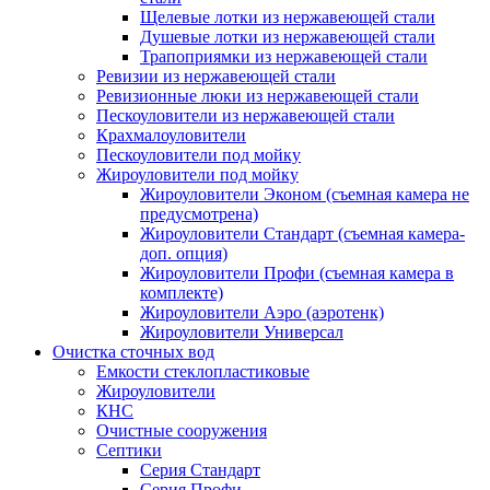
Щелевые лотки из нержавеющей стали
Душевые лотки из нержавеющей стали
Трапоприямки из нержавеющей стали
Ревизии из нержавеющей стали
Ревизионные люки из нержавеющей стали
Пескоуловители из нержавеющей стали
Крахмалоуловители
Пескоуловители под мойку
Жироуловители под мойку
Жироуловители Эконом (съемная камера не
предусмотрена)
Жироуловители Стандарт (съемная камера-
доп. опция)
Жироуловители Профи (съемная камера в
комплекте)
Жироуловители Аэро (аэротенк)
Жироуловители Универсал
Очистка сточных вод
Емкости стеклопластиковые
Жироуловители
КНС
Очистные сооружения
Септики
Серия Стандарт
Серия Профи