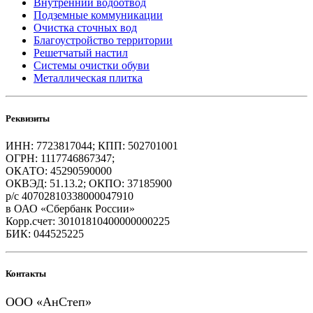
Внутренний водоотвод
Подземные коммуникации
Очистка сточных вод
Благоустройство территории
Решетчатый настил
Системы очистки обуви
Металлическая плитка
Реквизиты
ИНН: 7723817044; КПП: 502701001
ОГРН: 1117746867347;
ОКАТО: 45290590000
ОКВЭД: 51.13.2; ОКПО: 37185900
р/с 40702810338000047910
в ОАО «Сбербанк России»
Корр.счет: 30101810400000000225
БИК: 044525225
Контакты
ООО «АнСтеп»