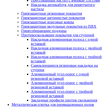
Прессованный настил с ячейкой 33х11мм
Накладка антикаблук для решетчатого
настила
Грязезащитные резиновые покрытия
Грязезащитные щетинистые покрытия
Грязезащитные ворсовые ковры
Грязезащитные модульные покрытия из ПВХ
Грязесобирающие поддоны
Противоскользящие покрытия для ступеней
Накладная алюминиевая полоса с одной
вставкой
Накладная алюминиевая полоса с двойной
вставкой
Накладная алюминиевая полоса с тройной
вставкой
Самоклеющиеся резиновые накладки на
ступени
Алюминиевый угол-порог с одной
резиновой вставкой
Алюминиевый угол-порог с двойной
резиновой вставкой
Алюминиевый угол-порог с тройной
резиновой вставкой
Закладные профили против скольжения
Металлическая плитка для промышленных полов