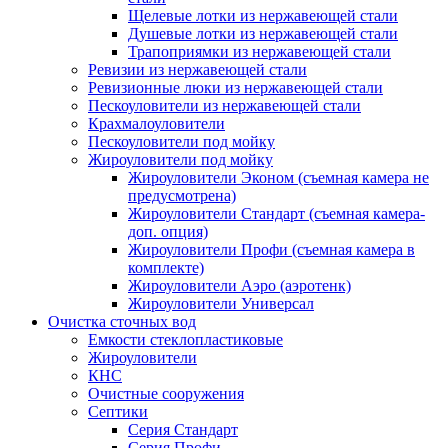
Щелевые лотки из нержавеющей стали
Душевые лотки из нержавеющей стали
Трапоприямки из нержавеющей стали
Ревизии из нержавеющей стали
Ревизионные люки из нержавеющей стали
Пескоуловители из нержавеющей стали
Крахмалоуловители
Пескоуловители под мойку
Жироуловители под мойку
Жироуловители Эконом (съемная камера не
предусмотрена)
Жироуловители Стандарт (съемная камера-
доп. опция)
Жироуловители Профи (съемная камера в
комплекте)
Жироуловители Аэро (аэротенк)
Жироуловители Универсал
Очистка сточных вод
Емкости стеклопластиковые
Жироуловители
КНС
Очистные сооружения
Септики
Серия Стандарт
Серия Профи