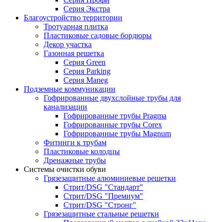
Серия Экстра
Благоустройство территории
Тротуарная плитка
Пластиковые садовые бордюры
Декор участка
Газонная решетка
Серия Green
Серия Parking
Серия Maneg
Подземные коммуникации
Гофрированные двухслойные трубы для
канализации
Гофрированные трубы Pragma
Гофрированные трубы Corex
Гофрированные трубы Magnum
Фитинги к трубам
Пластиковые колодцы
Дренажные трубы
Системы очистки обуви
Грязезащитные алюминиевые решетки
Стрит/DSG "Стандарт"
Стрит/DSG "Премиум"
Стрит/DSG "Стронг"
Грязезащитные стальные решетки