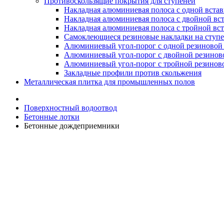
Противоскользящие покрытия для ступеней
Накладная алюминиевая полоса с одной вста
Накладная алюминиевая полоса с двойной вс
Накладная алюминиевая полоса с тройной вс
Самоклеющиеся резиновые накладки на ступ
Алюминиевый угол-порог с одной резиновой 
Алюминиевый угол-порог с двойной резинов
Алюминиевый угол-порог с тройной резиново
Закладные профили против скольжения
Металлическая плитка для промышленных полов
Поверхностный водоотвод
Бетонные лотки
Бетонные дождеприемники