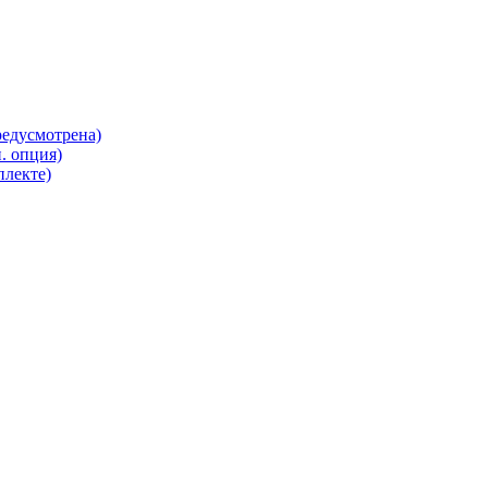
редусмотрена)
. опция)
плекте)