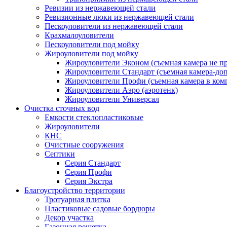
Ревизии из нержавеющей стали
Ревизионные люки из нержавеющей стали
Пескоуловители из нержавеющей стали
Крахмалоуловители
Пескоуловители под мойку
Жироуловители под мойку
Жироуловители Эконом (съемная камера не п
Жироуловители Стандарт (съемная камера-доп
Жироуловители Профи (съемная камера в ком
Жироуловители Аэро (аэротенк)
Жироуловители Универсал
Очистка сточных вод
Емкости стеклопластиковые
Жироуловители
КНС
Очистные сооружения
Септики
Серия Стандарт
Серия Профи
Серия Экстра
Благоустройство территории
Тротуарная плитка
Пластиковые садовые бордюры
Декор участка
Газонная решетка