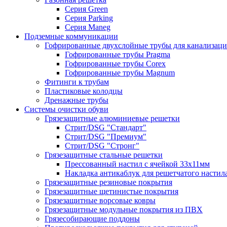
Серия Green
Серия Parking
Серия Maneg
Подземные коммуникации
Гофрированные двухслойные трубы для канализац
Гофрированные трубы Pragma
Гофрированные трубы Corex
Гофрированные трубы Magnum
Фитинги к трубам
Пластиковые колодцы
Дренажные трубы
Системы очистки обуви
Грязезащитные алюминиевые решетки
Стрит/DSG "Стандарт"
Стрит/DSG "Премиум"
Стрит/DSG "Стронг"
Грязезащитные стальные решетки
Прессованный настил с ячейкой 33х11мм
Накладка антикаблук для решетчатого настил
Грязезащитные резиновые покрытия
Грязезащитные щетинистые покрытия
Грязезащитные ворсовые ковры
Грязезащитные модульные покрытия из ПВХ
Грязесобирающие поддоны