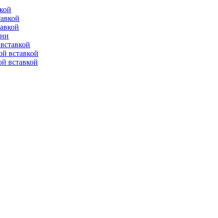
вкой
тавкой
тавкой
ени
вставкой
ой вставкой
й вставкой