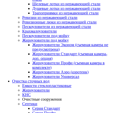
Щелевые лотки из нержавеющей стали
Душевые лотки из нержавеющей стали
Трапоприямки из нержавеющей стали
Ревизии из нержавеющей стали
Ревизионные люки из нержавеющей стали
Пескоуловители из нержавеющей стали
Крахмалоуловители
Пескоуловители под мойку
Жироуловители под мойку
Жироуловители Эконом (съемная камера не
предусмотрена)
Жироуловители Стандарт (съемная камера-
доп. опция)
Жироуловители Профи (съемная камера в
комплекте)
Жироуловители Аэро (аэротенк)
Жироуловители Универсал
Очистка сточных вод
Емкости стеклопластиковые
Жироуловители
КНС
Очистные сооружения
Септики
Серия Стандарт
Серия Профи