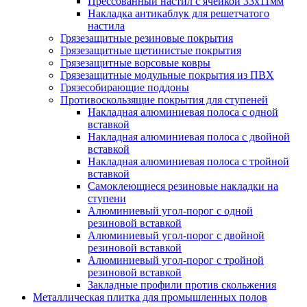
Прессованный настил с ячейкой 33х11мм
Накладка антикаблук для решетчатого
настила
Грязезащитные резиновые покрытия
Грязезащитные щетинистые покрытия
Грязезащитные ворсовые ковры
Грязезащитные модульные покрытия из ПВХ
Грязесобирающие поддоны
Противоскользящие покрытия для ступеней
Накладная алюминиевая полоса с одной
вставкой
Накладная алюминиевая полоса с двойной
вставкой
Накладная алюминиевая полоса с тройной
вставкой
Самоклеющиеся резиновые накладки на
ступени
Алюминиевый угол-порог с одной
резиновой вставкой
Алюминиевый угол-порог с двойной
резиновой вставкой
Алюминиевый угол-порог с тройной
резиновой вставкой
Закладные профили против скольжения
Металлическая плитка для промышленных полов