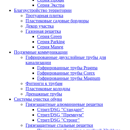
Серия Экстра
Благоустройство территории
Тротуарная плитка
Пластиковые садовые бордюры
Декор участка
Газонная решетка
Серия Green
Серия Parking
Серия Maneg
Подземные коммуникации
Гофрированные двухслойные трубы для
канализации
Гофрированные трубы Pragma
Гофрированные трубы Corex
Гофрированные трубы Magnum
Фитинги к трубам
Пластиковые колодцы
Дренажные трубы
Системы очистки обуви
Грязезащитные алюминиевые решетки
Стрит/DSG "Стандарт"
Стрит/DSG "Премиум"
Стрит/DSG "Стронг"
Грязезащитные стальные решетки