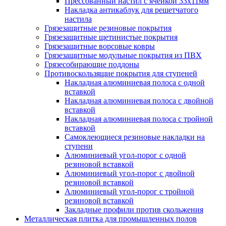
Прессованный настил с ячейкой 33х11мм
Накладка антикаблук для решетчатого
настила
Грязезащитные резиновые покрытия
Грязезащитные щетинистые покрытия
Грязезащитные ворсовые ковры
Грязезащитные модульные покрытия из ПВХ
Грязесобирающие поддоны
Противоскользящие покрытия для ступеней
Накладная алюминиевая полоса с одной
вставкой
Накладная алюминиевая полоса с двойной
вставкой
Накладная алюминиевая полоса с тройной
вставкой
Самоклеющиеся резиновые накладки на
ступени
Алюминиевый угол-порог с одной
резиновой вставкой
Алюминиевый угол-порог с двойной
резиновой вставкой
Алюминиевый угол-порог с тройной
резиновой вставкой
Закладные профили против скольжения
Металлическая плитка для промышленных полов