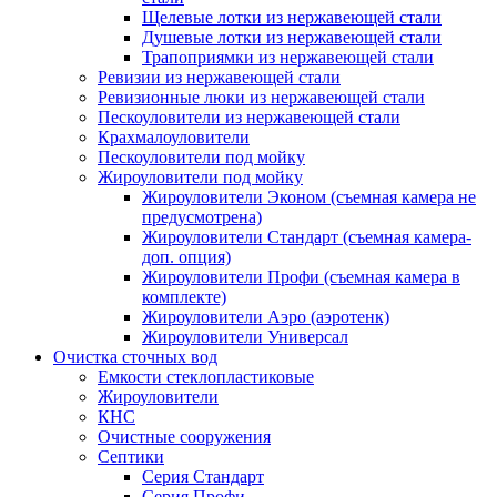
Щелевые лотки из нержавеющей стали
Душевые лотки из нержавеющей стали
Трапоприямки из нержавеющей стали
Ревизии из нержавеющей стали
Ревизионные люки из нержавеющей стали
Пескоуловители из нержавеющей стали
Крахмалоуловители
Пескоуловители под мойку
Жироуловители под мойку
Жироуловители Эконом (съемная камера не
предусмотрена)
Жироуловители Стандарт (съемная камера-
доп. опция)
Жироуловители Профи (съемная камера в
комплекте)
Жироуловители Аэро (аэротенк)
Жироуловители Универсал
Очистка сточных вод
Емкости стеклопластиковые
Жироуловители
КНС
Очистные сооружения
Септики
Серия Стандарт
Серия Профи