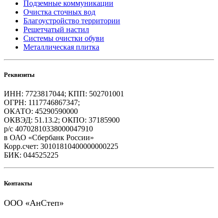
Подземные коммуникации
Очистка сточных вод
Благоустройство территории
Решетчатый настил
Системы очистки обуви
Металлическая плитка
Реквизиты
ИНН: 7723817044; КПП: 502701001
ОГРН: 1117746867347;
ОКАТО: 45290590000
ОКВЭД: 51.13.2; ОКПО: 37185900
р/с 40702810338000047910
в ОАО «Сбербанк России»
Корр.счет: 30101810400000000225
БИК: 044525225
Контакты
ООО «АнСтеп»