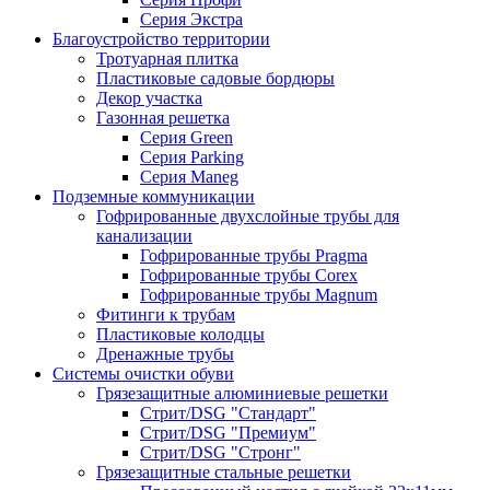
Серия Экстра
Благоустройство территории
Тротуарная плитка
Пластиковые садовые бордюры
Декор участка
Газонная решетка
Серия Green
Серия Parking
Серия Maneg
Подземные коммуникации
Гофрированные двухслойные трубы для
канализации
Гофрированные трубы Pragma
Гофрированные трубы Corex
Гофрированные трубы Magnum
Фитинги к трубам
Пластиковые колодцы
Дренажные трубы
Системы очистки обуви
Грязезащитные алюминиевые решетки
Стрит/DSG "Стандарт"
Стрит/DSG "Премиум"
Стрит/DSG "Стронг"
Грязезащитные стальные решетки