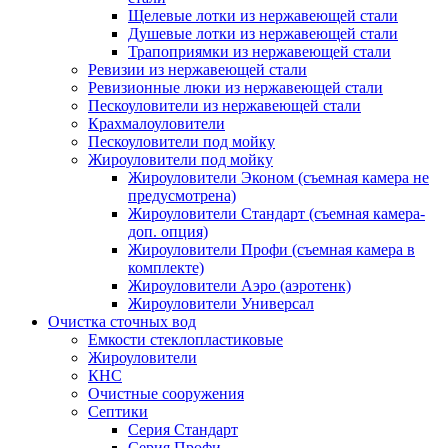
Щелевые лотки из нержавеющей стали
Душевые лотки из нержавеющей стали
Трапоприямки из нержавеющей стали
Ревизии из нержавеющей стали
Ревизионные люки из нержавеющей стали
Пескоуловители из нержавеющей стали
Крахмалоуловители
Пескоуловители под мойку
Жироуловители под мойку
Жироуловители Эконом (съемная камера не
предусмотрена)
Жироуловители Стандарт (съемная камера-
доп. опция)
Жироуловители Профи (съемная камера в
комплекте)
Жироуловители Аэро (аэротенк)
Жироуловители Универсал
Очистка сточных вод
Емкости стеклопластиковые
Жироуловители
КНС
Очистные сооружения
Септики
Серия Стандарт
Серия Профи