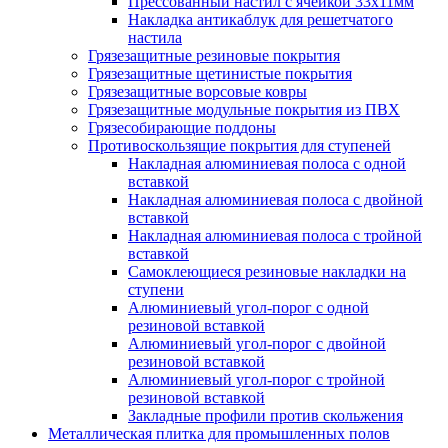
Прессованный настил с ячейкой 33х11мм
Накладка антикаблук для решетчатого
настила
Грязезащитные резиновые покрытия
Грязезащитные щетинистые покрытия
Грязезащитные ворсовые ковры
Грязезащитные модульные покрытия из ПВХ
Грязесобирающие поддоны
Противоскользящие покрытия для ступеней
Накладная алюминиевая полоса с одной
вставкой
Накладная алюминиевая полоса с двойной
вставкой
Накладная алюминиевая полоса с тройной
вставкой
Самоклеющиеся резиновые накладки на
ступени
Алюминиевый угол-порог с одной
резиновой вставкой
Алюминиевый угол-порог с двойной
резиновой вставкой
Алюминиевый угол-порог с тройной
резиновой вставкой
Закладные профили против скольжения
Металлическая плитка для промышленных полов