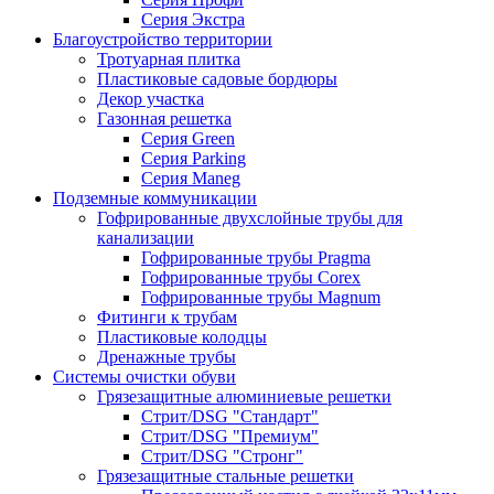
Серия Экстра
Благоустройство территории
Тротуарная плитка
Пластиковые садовые бордюры
Декор участка
Газонная решетка
Серия Green
Серия Parking
Серия Maneg
Подземные коммуникации
Гофрированные двухслойные трубы для
канализации
Гофрированные трубы Pragma
Гофрированные трубы Corex
Гофрированные трубы Magnum
Фитинги к трубам
Пластиковые колодцы
Дренажные трубы
Системы очистки обуви
Грязезащитные алюминиевые решетки
Стрит/DSG "Стандарт"
Стрит/DSG "Премиум"
Стрит/DSG "Стронг"
Грязезащитные стальные решетки