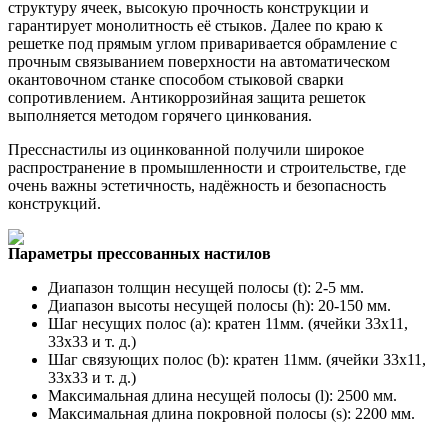
структуру ячеек, высокую прочность конструкции и
гарантирует монолитность её стыков. Далее по краю к
решетке под прямым углом приваривается обрамление с
прочным связыванием поверхности на автоматическом
окантовочном станке способом стыковой сварки
сопротивлением. Антикоррозийная защита решеток
выполняется методом горячего цинкования.
Пресснастилы из оцинкованной получили широкое
распространение в промышленности и строительстве, где
очень важны эстетичность, надёжность и безопасность
конструкций.
Параметры прессованных настилов
Диапазон толщин несущей полосы (t): 2-5 мм.
Диапазон высоты несущей полосы (h): 20-150 мм.
Шаг несущих полос (a): кратен 11мм. (ячейки 33х11,
33х33 и т. д.)
Шаг связующих полос (b): кратен 11мм. (ячейки 33х11,
33х33 и т. д.)
Максимальная длина несущей полосы (l): 2500 мм.
Максимальная длина покровной полосы (s): 2200 мм.