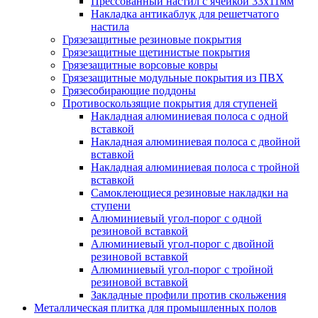
Прессованный настил с ячейкой 33х11мм
Накладка антикаблук для решетчатого
настила
Грязезащитные резиновые покрытия
Грязезащитные щетинистые покрытия
Грязезащитные ворсовые ковры
Грязезащитные модульные покрытия из ПВХ
Грязесобирающие поддоны
Противоскользящие покрытия для ступеней
Накладная алюминиевая полоса с одной
вставкой
Накладная алюминиевая полоса с двойной
вставкой
Накладная алюминиевая полоса с тройной
вставкой
Самоклеющиеся резиновые накладки на
ступени
Алюминиевый угол-порог с одной
резиновой вставкой
Алюминиевый угол-порог с двойной
резиновой вставкой
Алюминиевый угол-порог с тройной
резиновой вставкой
Закладные профили против скольжения
Металлическая плитка для промышленных полов