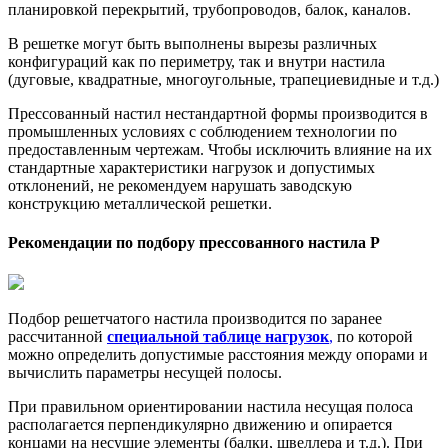
планировкой перекрытий, трубопроводов, балок, каналов.
В решетке могут быть выполнены вырезы различных
конфигураций как по периметру, так и внутри настила
(дуговые, квадратные, многоугольные, трапециевидные и т.д.)
Прессованный настил нестандартной формы производится в
промышленных условиях с соблюдением технологии по
предоставленным чертежам. Чтобы исключить влияние на их
стандартные характеристики нагрузок и допустимых
отклонений, не рекомендуем нарушать заводскую
конструкцию металлической решетки.
Рекомендации по подбору пресcованного настила Р
Подбор решетчатого настила
производится по заранее
рассчитанной
специальной таблице нагрузок
,
по которой
можно определить допустимые расстояния между опорами и
вычислить параметры несущей полосы.
При правильном ориентировании настила несущая полоса
располагается перпендикулярно движению и опирается
концами на несущие элементы (балки, швеллера и т.д.). При