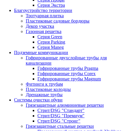
Серия Экстра
Благоустройство территории
Тротуарная плитка
Пластиковые садовые бордюры
Декор участка
Газонная решетка
Серия Green
Серия Parking
Серия Maneg
Подземные коммуникации
Гофрированные двухслойные трубы для
канализации
Гофрированные трубы Pragma
Гофрированные трубы Corex
Гофрированные трубы Magnum
Фитинги к трубам
Пластиковые колодцы
Дренажные трубы
Системы очистки обуви
Грязезащитные алюминиевые решетки
Стрит/DSG "Стандарт"
Стрит/DSG "Премиум"
Стрит/DSG "Стронг"
Грязезащитные стальные решетки