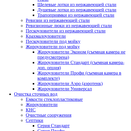
Щелевые лотки из нержавеющей стали
Душевые лотки из нержавеющей стали
Трапоприямки из нержавеющей стали
Ревизии из нержавеющей стали
Ревизионные люки из нержавеющей стали
Пескоуловители из нержавеющей стали
Крахмалоуловители
Пескоуловители под мойку
Жироуловители под мойку
Жироуловители Эконом (съемная камера не
предусмотрена)
Жироуловители Стандарт (съемная камера-
доп. опция)
Жироуловители Профи (съемная камера в
комплекте)
Жироуловители Аэро (аэротенк)
Жироуловители Универсал
Очистка сточных вод
Емкости стеклопластиковые
Жироуловители
КНС
Очистные сооружения
Септики
Серия Стандарт
Серия Профи