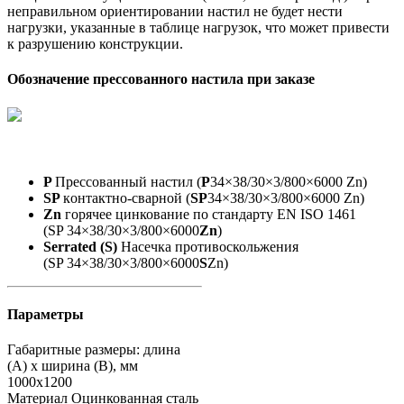
неправильном ориентировании настил не будет нести
нагрузки, указанные в таблице нагрузок, что может привести
к разрушению конструкции.
Обозначение прессованного настила при заказе
P
Прессованный настил (
P
34×38/30×3/800×6000 Zn)
SP
кoнтактно-сварной (
SP
34×38/30×3/800×6000 Zn)
Zn
горячее цинкование по стандарту EN ISO 1461
(SP 34×38/30×3/800×6000
Zn
)
Serrated (S)
Насечка противоскольжения
(SP 34×38/30×3/800×6000
S
Zn)
Параметры
Габаритные размеры: длина
(А) х ширина (В), мм
1000х1200
Материал
Оцинкованная сталь