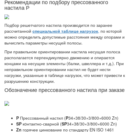
Рекомендации по подбору пресcованного
настила Р
Подбор решетчатого настила
производится по заранее
рассчитанной
специальной таблице нагрузок
,
по которой
можно определить допустимые расстояния между опорами и
вычислить параметры несущей полосы.
При правильном ориентировании настила несущая полоса
располагается перпендикулярно движению и опирается
концами на несущие элементы (балки, швеллера и т.д.). При
неправильном ориентировании настил не будет нести
нагрузки, указанные в таблице нагрузок, что может привести к
разрушению конструкции.
Обозначение прессованного настила при заказе
P
Прессованный настил (
P
34×38/30×3/800×6000 Zn)
SP
кoнтактно-сварной (
SP
34×38/30×3/800×6000 Zn)
Zn
горячее цинкование по стандарту EN ISO 1461