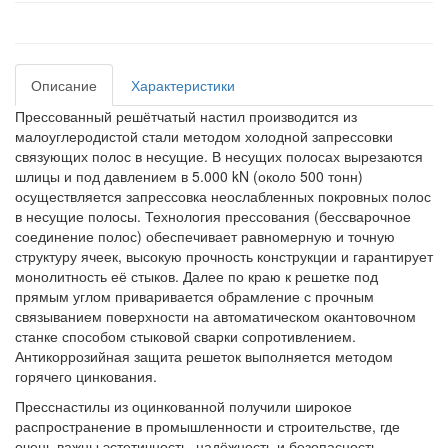
Описание
Характеристики
Прессованный решётчатый настил
производится из
малоуглеродистой стали методом холодной запрессовки
связующих полос в несущие. В несущих полосах вырезаются
шлицы и под давлением в 5.000 kN (около 500 тонн)
осуществляется запрессовка неослабленных покровных полос
в несущие полосы. Технология прессования (бессварочное
соединение полос) обеспечивает равномерную и точную
структуру ячеек, высокую прочность конструкции и гарантирует
монолитность её стыков. Далее по краю к решетке под
прямым углом приваривается обрамление с прочным
связыванием поверхности на автоматическом окантовочном
станке способом стыковой сварки сопротивлением.
Антикоррозийная защита решеток выполняется методом
горячего цинкования.
Пресснастилы из оцинкованной получили широкое
распространение в промышленности и строительстве, где
очень важны эстетичность, надёжность и безопасность