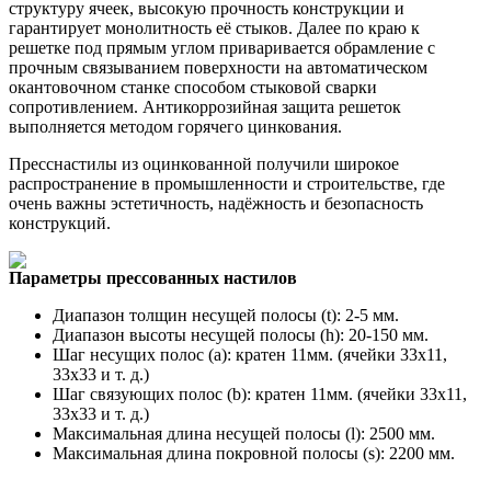
структуру ячеек, высокую прочность конструкции и
гарантирует монолитность её стыков. Далее по краю к
решетке под прямым углом приваривается обрамление с
прочным связыванием поверхности на автоматическом
окантовочном станке способом стыковой сварки
сопротивлением. Антикоррозийная защита решеток
выполняется методом горячего цинкования.
Пресснастилы из оцинкованной получили широкое
распространение в промышленности и строительстве, где
очень важны эстетичность, надёжность и безопасность
конструкций.
Параметры прессованных настилов
Диапазон толщин несущей полосы (t): 2-5 мм.
Диапазон высоты несущей полосы (h): 20-150 мм.
Шаг несущих полос (a): кратен 11мм. (ячейки 33х11,
33х33 и т. д.)
Шаг связующих полос (b): кратен 11мм. (ячейки 33х11,
33х33 и т. д.)
Максимальная длина несущей полосы (l): 2500 мм.
Максимальная длина покровной полосы (s): 2200 мм.