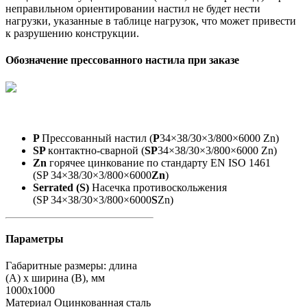
неправильном ориентировании настил не будет нести
нагрузки, указанные в таблице нагрузок, что может привести
к разрушению конструкции.
Обозначение прессованного настила при заказе
P
Прессованный настил (
P
34×38/30×3/800×6000 Zn)
SP
кoнтактно-сварной (
SP
34×38/30×3/800×6000 Zn)
Zn
горячее цинкование по стандарту EN ISO 1461
(SP 34×38/30×3/800×6000
Zn
)
Serrated (S)
Насечка противоскольжения
(SP 34×38/30×3/800×6000
S
Zn)
Параметры
Габаритные размеры: длина
(А) х ширина (В), мм
1000х1000
Материал
Оцинкованная сталь