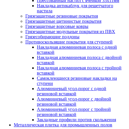
Прессованный настил с ячейкой 33х11мм
Накладка антикаблук для решетчатого
настила
Грязезащитные резиновые покрытия
Грязезащитные щетинистые покрытия
Грязезащитные ворсовые ковры
Грязезащитные модульные покрытия из ПВХ
Грязесобирающие поддоны
Противоскользящие покрытия для ступеней
Накладная алюминиевая полоса с одной
вставкой
Накладная алюминиевая полоса с двойной
вставкой
Накладная алюминиевая полоса с тройной
вставкой
Самоклеющиеся резиновые накладки на
ступени
Алюминиевый угол-порог с одной
резиновой вставкой
Алюминиевый угол-порог с двойной
резиновой вставкой
Алюминиевый угол-порог с тройной
резиновой вставкой
Закладные профили против скольжения
Металлическая плитка для промышленных полов