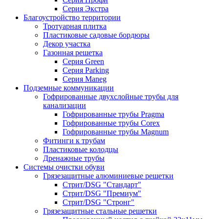
Серия Экстра
Благоустройство территории
Тротуарная плитка
Пластиковые садовые бордюры
Декор участка
Газонная решетка
Серия Green
Серия Parking
Серия Maneg
Подземные коммуникации
Гофрированные двухслойные трубы для
канализации
Гофрированные трубы Pragma
Гофрированные трубы Corex
Гофрированные трубы Magnum
Фитинги к трубам
Пластиковые колодцы
Дренажные трубы
Системы очистки обуви
Грязезащитные алюминиевые решетки
Стрит/DSG "Стандарт"
Стрит/DSG "Премиум"
Стрит/DSG "Стронг"
Грязезащитные стальные решетки