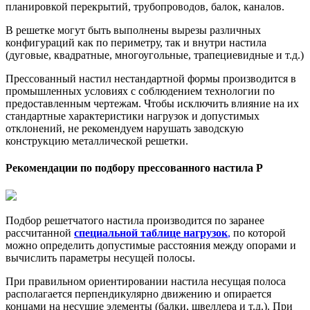
планировкой перекрытий, трубопроводов, балок, каналов.
В решетке могут быть выполнены вырезы различных
конфигураций как по периметру, так и внутри настила
(дуговые, квадратные, многоугольные, трапециевидные и т.д.)
Прессованный настил нестандартной формы производится в
промышленных условиях с соблюдением технологии по
предоставленным чертежам. Чтобы исключить влияние на их
стандартные характеристики нагрузок и допустимых
отклонений, не рекомендуем нарушать заводскую
конструкцию металлической решетки.
Рекомендации по подбору пресcованного настила Р
Подбор решетчатого настила
производится по заранее
рассчитанной
специальной таблице нагрузок
,
по которой
можно определить допустимые расстояния между опорами и
вычислить параметры несущей полосы.
При правильном ориентировании настила несущая полоса
располагается перпендикулярно движению и опирается
концами на несущие элементы (балки, швеллера и т.д.). При