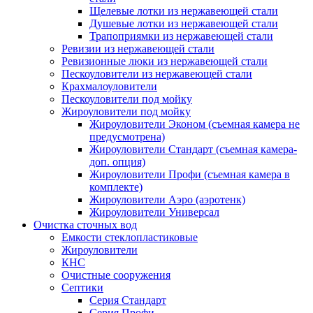
Щелевые лотки из нержавеющей стали
Душевые лотки из нержавеющей стали
Трапоприямки из нержавеющей стали
Ревизии из нержавеющей стали
Ревизионные люки из нержавеющей стали
Пескоуловители из нержавеющей стали
Крахмалоуловители
Пескоуловители под мойку
Жироуловители под мойку
Жироуловители Эконом (съемная камера не
предусмотрена)
Жироуловители Стандарт (съемная камера-
доп. опция)
Жироуловители Профи (съемная камера в
комплекте)
Жироуловители Аэро (аэротенк)
Жироуловители Универсал
Очистка сточных вод
Емкости стеклопластиковые
Жироуловители
КНС
Очистные сооружения
Септики
Серия Стандарт
Серия Профи