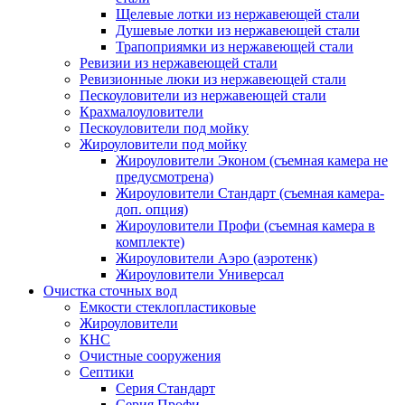
Щелевые лотки из нержавеющей стали
Душевые лотки из нержавеющей стали
Трапоприямки из нержавеющей стали
Ревизии из нержавеющей стали
Ревизионные люки из нержавеющей стали
Пескоуловители из нержавеющей стали
Крахмалоуловители
Пескоуловители под мойку
Жироуловители под мойку
Жироуловители Эконом (съемная камера не
предусмотрена)
Жироуловители Стандарт (съемная камера-
доп. опция)
Жироуловители Профи (съемная камера в
комплекте)
Жироуловители Аэро (аэротенк)
Жироуловители Универсал
Очистка сточных вод
Емкости стеклопластиковые
Жироуловители
КНС
Очистные сооружения
Септики
Серия Стандарт
Серия Профи