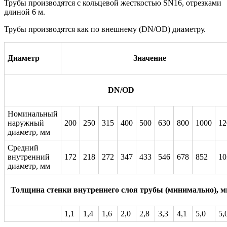
Трубы производятся с кольцевой жесткостью SN16, отрезками
длиной 6 м.
Трубы производятся как по внешнему (DN/OD) диаметру.
Диаметр
Значение
DN/OD
Номинальный
наружный
200
250
315
400
500
630
800
1000
12
диаметр, мм
Средний
внутренний
172
218
272
347
433
546
678
852
10
диаметр, мм
Толщина стенки внутреннего слоя трубы (минимально), 
1,1
1,4
1,6
2,0
2,8
3,3
4,1
5,0
5,