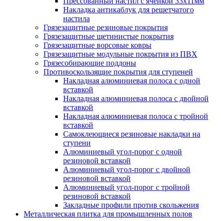
Прессованный настил с ячейкой 33х11мм
Накладка антикаблук для решетчатого
настила
Грязезащитные резиновые покрытия
Грязезащитные щетинистые покрытия
Грязезащитные ворсовые ковры
Грязезащитные модульные покрытия из ПВХ
Грязесобирающие поддоны
Противоскользящие покрытия для ступеней
Накладная алюминиевая полоса с одной
вставкой
Накладная алюминиевая полоса с двойной
вставкой
Накладная алюминиевая полоса с тройной
вставкой
Самоклеющиеся резиновые накладки на
ступени
Алюминиевый угол-порог с одной
резиновой вставкой
Алюминиевый угол-порог с двойной
резиновой вставкой
Алюминиевый угол-порог с тройной
резиновой вставкой
Закладные профили против скольжения
Металлическая плитка для промышленных полов