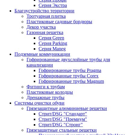
Серия Экстра
Благоустройство территории
Тротуарная плитка
Пластиковые садовые бордюры
Декор участка
Газонная решетка
Серия Green
Серия Parking
Серия Maneg
Подземные коммуникации
Гофрированные двухслойные трубы для
канализации
Гофрированные трубы Pragma
Гофрированные трубы Corex
Гофрированные трубы Magnum
Фитинги к трубам
Пластиковые колодцы
Дренажные трубы
Системы очистки обуви
Грязезащитные алюминиевые решетки
Стрит/DSG "Стандарт"
Стрит/DSG "Премиум"
Стрит/DSG "Стронг"
Грязезащитные стальные решетки