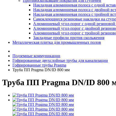
Противоскользящие покрытия для ступеней
Накладная алюминиевая полоса с одной вста
Накладная алюминиевая полоса с двойной вс
Накладная алюминиевая полоса с тройной вс
Самоклеющиеся резиновые накладки на ступ
Алюминиевый угол-порог с одной резиновой 
Алюминиевый угол-порог с двойной резинов
Алюминиевый угол-порог с тройной резиново
Закладные профили против скольжения
Металлическая плитка для промышленных полов
Подземные коммуникации
Гофрированные двухслойные трубы для канализации
Гофрированные трубы Pragma
Труба ПП Pragma DN/ID 800 мм
Труба ПП Pragma DN/ID 800 