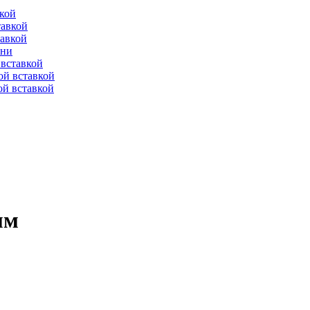
вкой
тавкой
тавкой
ени
вставкой
ой вставкой
й вставкой
мм