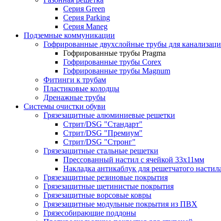
Серия Green
Серия Parking
Серия Maneg
Подземные коммуникации
Гофрированные двухслойные трубы для канализац
Гофрированные трубы Pragma
Гофрированные трубы Corex
Гофрированные трубы Magnum
Фитинги к трубам
Пластиковые колодцы
Дренажные трубы
Системы очистки обуви
Грязезащитные алюминиевые решетки
Стрит/DSG "Стандарт"
Стрит/DSG "Премиум"
Стрит/DSG "Стронг"
Грязезащитные стальные решетки
Прессованный настил с ячейкой 33х11мм
Накладка антикаблук для решетчатого настил
Грязезащитные резиновые покрытия
Грязезащитные щетинистые покрытия
Грязезащитные ворсовые ковры
Грязезащитные модульные покрытия из ПВХ
Грязесобирающие поддоны