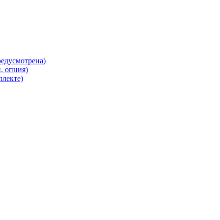
редусмотрена)
. опция)
плекте)