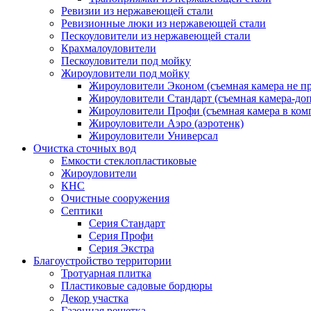
Ревизии из нержавеющей стали
Ревизионные люки из нержавеющей стали
Пескоуловители из нержавеющей стали
Крахмалоуловители
Пескоуловители под мойку
Жироуловители под мойку
Жироуловители Эконом (съемная камера не п
Жироуловители Стандарт (съемная камера-доп
Жироуловители Профи (съемная камера в ком
Жироуловители Аэро (аэротенк)
Жироуловители Универсал
Очистка сточных вод
Емкости стеклопластиковые
Жироуловители
КНС
Очистные сооружения
Септики
Серия Стандарт
Серия Профи
Серия Экстра
Благоустройство территории
Тротуарная плитка
Пластиковые садовые бордюры
Декор участка
Газонная решетка