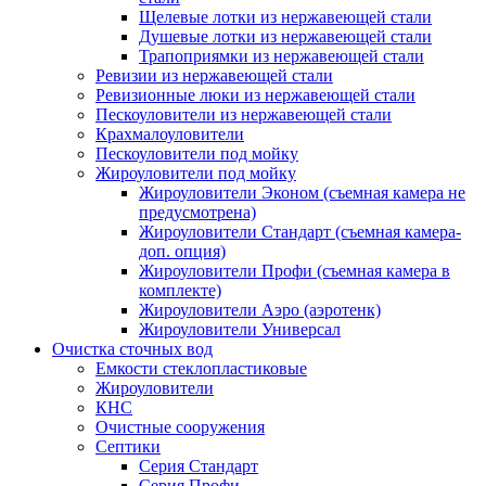
Щелевые лотки из нержавеющей стали
Душевые лотки из нержавеющей стали
Трапоприямки из нержавеющей стали
Ревизии из нержавеющей стали
Ревизионные люки из нержавеющей стали
Пескоуловители из нержавеющей стали
Крахмалоуловители
Пескоуловители под мойку
Жироуловители под мойку
Жироуловители Эконом (съемная камера не
предусмотрена)
Жироуловители Стандарт (съемная камера-
доп. опция)
Жироуловители Профи (съемная камера в
комплекте)
Жироуловители Аэро (аэротенк)
Жироуловители Универсал
Очистка сточных вод
Емкости стеклопластиковые
Жироуловители
КНС
Очистные сооружения
Септики
Серия Стандарт
Серия Профи