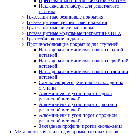
Прессованный настил с ячейкой 33х11мм
Накладка антикаблук для решетчатого
настила
Грязезащитные резиновые покрытия
Грязезащитные щетинистые покрытия
Грязезащитные ворсовые ковры
Грязезащитные модульные покрытия из ПВХ
Грязесобирающие поддоны
Противоскользящие покрытия для ступеней
Накладная алюминиевая полоса с одной
вставкой
Накладная алюминиевая полоса с двойной
вставкой
Накладная алюминиевая полоса с тройной
вставкой
Самоклеющиеся резиновые накладки на
ступени
Алюминиевый угол-порог с одной
резиновой вставкой
Алюминиевый угол-порог с двойной
резиновой вставкой
Алюминиевый угол-порог с тройной
резиновой вставкой
Закладные профили против скольжения
Металлическая плитка для промышленных полов