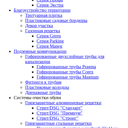
Серия Экстра
Благоустройство территории
Тротуарная плитка
Пластиковые садовые бордюры
Декор участка
Газонная решетка
Серия Green
Серия Parking
Серия Maneg
Подземные коммуникации
Гофрированные двухслойные трубы для
канализации
Гофрированные трубы Pragma
Гофрированные трубы Corex
Гофрированные трубы Magnum
Фитинги к трубам
Пластиковые колодцы
Дренажные трубы
Системы очистки обуви
Грязезащитные алюминиевые решетки
Стрит/DSG "Стандарт"
Стрит/DSG "Премиум"
Стрит/DSG "Стронг"
Грязезащитные стальные решетки