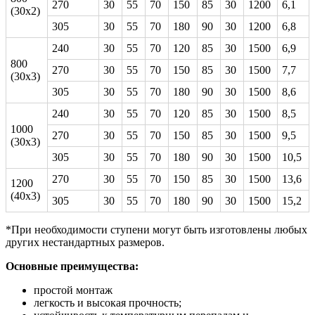
270
30
55
70
150
85
30
1200
6,1
(30х2)
305
30
55
70
180
90
30
1200
6,8
240
30
55
70
120
85
30
1500
6,9
800
270
30
55
70
150
85
30
1500
7,7
(30х3)
305
30
55
70
180
90
30
1500
8,6
240
30
55
70
120
85
30
1500
8,5
1000
270
30
55
70
150
85
30
1500
9,5
(30х3)
305
30
55
70
180
90
30
1500
10,5
270
30
55
70
150
85
30
1500
13,6
1200
(40х3)
305
30
55
70
180
90
30
1500
15,2
*При необходимости ступени могут быть изготовлены любых
других нестандартных размеров.
Основные преимущества:
простой монтаж
легкость и высокая прочность;