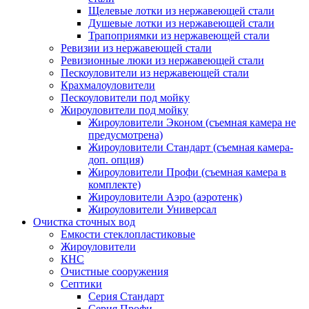
Щелевые лотки из нержавеющей стали
Душевые лотки из нержавеющей стали
Трапоприямки из нержавеющей стали
Ревизии из нержавеющей стали
Ревизионные люки из нержавеющей стали
Пескоуловители из нержавеющей стали
Крахмалоуловители
Пескоуловители под мойку
Жироуловители под мойку
Жироуловители Эконом (съемная камера не
предусмотрена)
Жироуловители Стандарт (съемная камера-
доп. опция)
Жироуловители Профи (съемная камера в
комплекте)
Жироуловители Аэро (аэротенк)
Жироуловители Универсал
Очистка сточных вод
Емкости стеклопластиковые
Жироуловители
КНС
Очистные сооружения
Септики
Серия Стандарт
Серия Профи