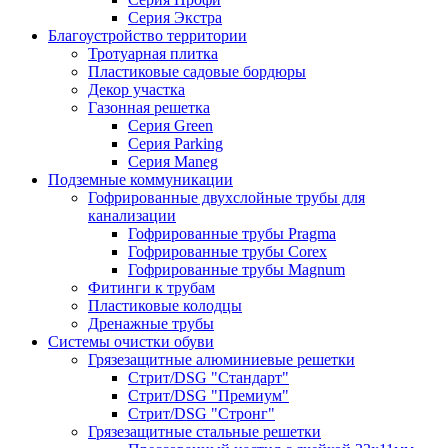
Серия Экстра
Благоустройство территории
Тротуарная плитка
Пластиковые садовые бордюры
Декор участка
Газонная решетка
Серия Green
Серия Parking
Серия Maneg
Подземные коммуникации
Гофрированные двухслойные трубы для
канализации
Гофрированные трубы Pragma
Гофрированные трубы Corex
Гофрированные трубы Magnum
Фитинги к трубам
Пластиковые колодцы
Дренажные трубы
Системы очистки обуви
Грязезащитные алюминиевые решетки
Стрит/DSG "Стандарт"
Стрит/DSG "Премиум"
Стрит/DSG "Стронг"
Грязезащитные стальные решетки