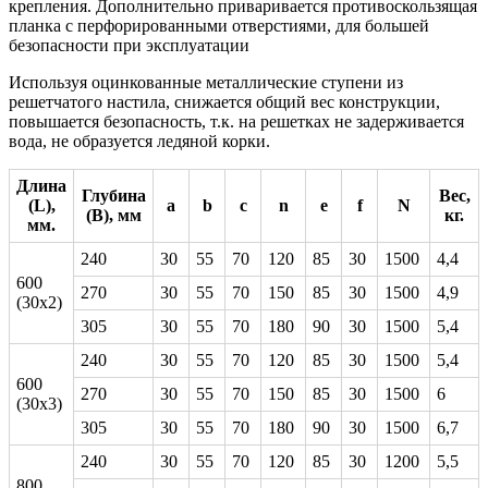
крепления. Дополнительно приваривается противоскользящая
планка с перфорированными отверстиями, для большей
безопасности при эксплуатации
Используя оцинкованные металлические ступени из
решетчатого настила, снижается общий вес конструкции,
повышается безопасность, т.к. на решетках не задерживается
вода, не образуется ледяной корки.
Длина
Глубина
Вес,
(L),
a
b
c
n
e
f
N
(В), мм
кг.
мм.
240
30
55
70
120
85
30
1500
4,4
600
270
30
55
70
150
85
30
1500
4,9
(30х2)
305
30
55
70
180
90
30
1500
5,4
240
30
55
70
120
85
30
1500
5,4
600
270
30
55
70
150
85
30
1500
6
(30х3)
305
30
55
70
180
90
30
1500
6,7
240
30
55
70
120
85
30
1200
5,5
800