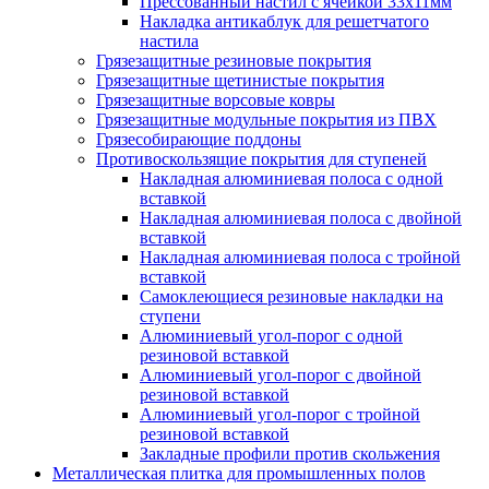
Прессованный настил с ячейкой 33х11мм
Накладка антикаблук для решетчатого
настила
Грязезащитные резиновые покрытия
Грязезащитные щетинистые покрытия
Грязезащитные ворсовые ковры
Грязезащитные модульные покрытия из ПВХ
Грязесобирающие поддоны
Противоскользящие покрытия для ступеней
Накладная алюминиевая полоса с одной
вставкой
Накладная алюминиевая полоса с двойной
вставкой
Накладная алюминиевая полоса с тройной
вставкой
Самоклеющиеся резиновые накладки на
ступени
Алюминиевый угол-порог с одной
резиновой вставкой
Алюминиевый угол-порог с двойной
резиновой вставкой
Алюминиевый угол-порог с тройной
резиновой вставкой
Закладные профили против скольжения
Металлическая плитка для промышленных полов