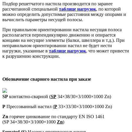
Подбор решетчатого настила производится по заранее
рассчитанной специальной
таблице нагрузок
, по которой
можно определить допустимые расстояния между опорами и
вычислить параметры несущей полосы.
При правильном ориентировании настила несущая полоса
располагается перпендикулярно движению и опирается
концами на несущие элементы (балки, швеллера и т.д.). При
неправильном ориентировании настил не будет нести
нагрузки, указанные в
таблице нагрузок
,
что может привести
к разрушению конструкции.
Обозначение сварного настила при заказе
SP
кoнтактно-сварной (
SP
34×38/30×3/1000×1000 Zn)
P
Прессованный настил (
P
33×33/30×3/1000×1000 Zn)
Zn
горячее цинкование по стандарту EN ISO 1461
(SP 34×38/30×3/1000×1000
Zn
)
Serrated (S)
Насечка противоскольжения