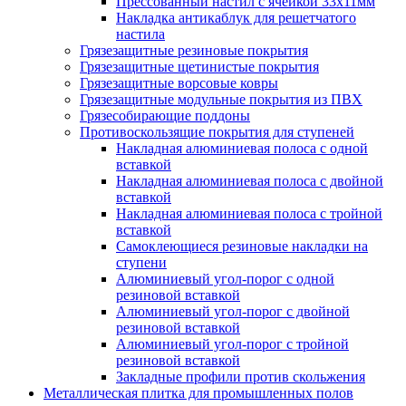
Прессованный настил с ячейкой 33х11мм
Накладка антикаблук для решетчатого
настила
Грязезащитные резиновые покрытия
Грязезащитные щетинистые покрытия
Грязезащитные ворсовые ковры
Грязезащитные модульные покрытия из ПВХ
Грязесобирающие поддоны
Противоскользящие покрытия для ступеней
Накладная алюминиевая полоса с одной
вставкой
Накладная алюминиевая полоса с двойной
вставкой
Накладная алюминиевая полоса с тройной
вставкой
Самоклеющиеся резиновые накладки на
ступени
Алюминиевый угол-порог с одной
резиновой вставкой
Алюминиевый угол-порог с двойной
резиновой вставкой
Алюминиевый угол-порог с тройной
резиновой вставкой
Закладные профили против скольжения
Металлическая плитка для промышленных полов