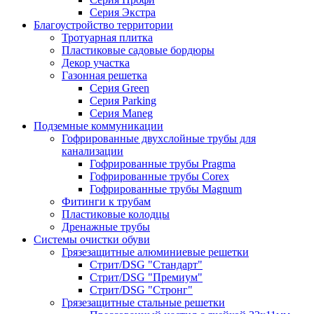
Серия Экстра
Благоустройство территории
Тротуарная плитка
Пластиковые садовые бордюры
Декор участка
Газонная решетка
Серия Green
Серия Parking
Серия Maneg
Подземные коммуникации
Гофрированные двухслойные трубы для
канализации
Гофрированные трубы Pragma
Гофрированные трубы Corex
Гофрированные трубы Magnum
Фитинги к трубам
Пластиковые колодцы
Дренажные трубы
Системы очистки обуви
Грязезащитные алюминиевые решетки
Стрит/DSG "Стандарт"
Стрит/DSG "Премиум"
Стрит/DSG "Стронг"
Грязезащитные стальные решетки