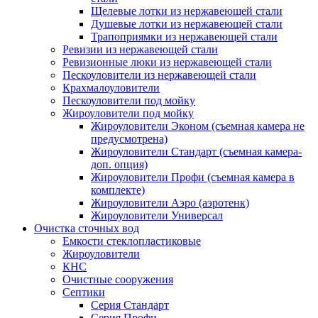
Щелевые лотки из нержавеющей стали
Душевые лотки из нержавеющей стали
Трапоприямки из нержавеющей стали
Ревизии из нержавеющей стали
Ревизионные люки из нержавеющей стали
Пескоуловители из нержавеющей стали
Крахмалоуловители
Пескоуловители под мойку
Жироуловители под мойку
Жироуловители Эконом (съемная камера не
предусмотрена)
Жироуловители Стандарт (съемная камера-
доп. опция)
Жироуловители Профи (съемная камера в
комплекте)
Жироуловители Аэро (аэротенк)
Жироуловители Универсал
Очистка сточных вод
Емкости стеклопластиковые
Жироуловители
КНС
Очистные сооружения
Септики
Серия Стандарт
Серия Профи