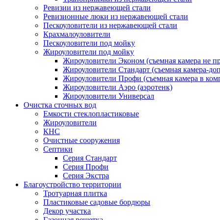
Ревизии из нержавеющей стали
Ревизионные люки из нержавеющей стали
Пескоуловители из нержавеющей стали
Крахмалоуловители
Пескоуловители под мойку
Жироуловители под мойку
Жироуловители Эконом (съемная камера не п
Жироуловители Стандарт (съемная камера-доп
Жироуловители Профи (съемная камера в ком
Жироуловители Аэро (аэротенк)
Жироуловители Универсал
Очистка сточных вод
Емкости стеклопластиковые
Жироуловители
КНС
Очистные сооружения
Септики
Серия Стандарт
Серия Профи
Серия Экстра
Благоустройство территории
Тротуарная плитка
Пластиковые садовые бордюры
Декор участка
Газонная решетка