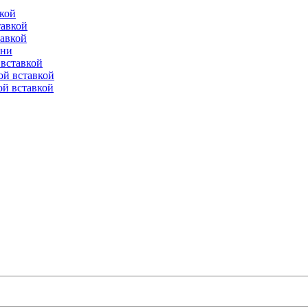
вкой
тавкой
тавкой
ени
вставкой
ой вставкой
й вставкой