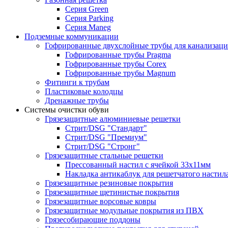
Серия Green
Серия Parking
Серия Maneg
Подземные коммуникации
Гофрированные двухслойные трубы для канализац
Гофрированные трубы Pragma
Гофрированные трубы Corex
Гофрированные трубы Magnum
Фитинги к трубам
Пластиковые колодцы
Дренажные трубы
Системы очистки обуви
Грязезащитные алюминиевые решетки
Стрит/DSG "Стандарт"
Стрит/DSG "Премиум"
Стрит/DSG "Стронг"
Грязезащитные стальные решетки
Прессованный настил с ячейкой 33х11мм
Накладка антикаблук для решетчатого настил
Грязезащитные резиновые покрытия
Грязезащитные щетинистые покрытия
Грязезащитные ворсовые ковры
Грязезащитные модульные покрытия из ПВХ
Грязесобирающие поддоны