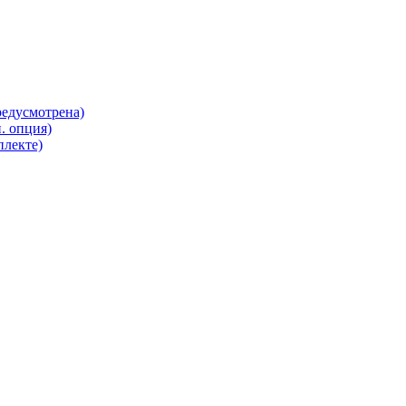
редусмотрена)
. опция)
плекте)