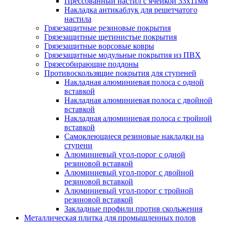
Прессованный настил с ячейкой 33х11мм
Накладка антикаблук для решетчатого
настила
Грязезащитные резиновые покрытия
Грязезащитные щетинистые покрытия
Грязезащитные ворсовые ковры
Грязезащитные модульные покрытия из ПВХ
Грязесобирающие поддоны
Противоскользящие покрытия для ступеней
Накладная алюминиевая полоса с одной
вставкой
Накладная алюминиевая полоса с двойной
вставкой
Накладная алюминиевая полоса с тройной
вставкой
Самоклеющиеся резиновые накладки на
ступени
Алюминиевый угол-порог с одной
резиновой вставкой
Алюминиевый угол-порог с двойной
резиновой вставкой
Алюминиевый угол-порог с тройной
резиновой вставкой
Закладные профили против скольжения
Металлическая плитка для промышленных полов