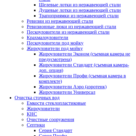
Щелевые лотки из нержавеющей стали
Душевые лотки из нержавеющей стали
Трапоприямки из нержавеющей стали
Ревизии из нержавеющей стали
Ревизионные люки из нержавеющей стали
Пескоуловители из нержавеющей стали
Крахмалоуловители
Пескоуловители под мойку
Жироуловители под мойку
Жироуловители Эконом (съемная камера не
предусмотрена)
Жироуловители Стандарт (съемная камера-
доп. опция)
Жироуловители Профи (съемная камера в
комплекте)
Жироуловители Аэро (аэротенк)
Жироуловители Универсал
Очистка сточных вод
Емкости стеклопластиковые
Жироуловители
КНС
Очистные сооружения
Септики
Серия Стандарт
Серия Профи