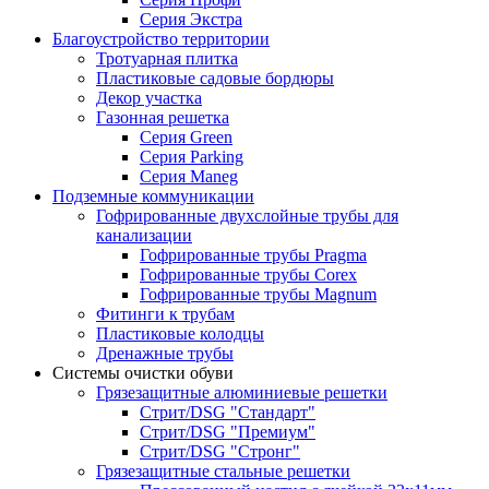
Серия Экстра
Благоустройство территории
Тротуарная плитка
Пластиковые садовые бордюры
Декор участка
Газонная решетка
Серия Green
Серия Parking
Серия Maneg
Подземные коммуникации
Гофрированные двухслойные трубы для
канализации
Гофрированные трубы Pragma
Гофрированные трубы Corex
Гофрированные трубы Magnum
Фитинги к трубам
Пластиковые колодцы
Дренажные трубы
Системы очистки обуви
Грязезащитные алюминиевые решетки
Стрит/DSG "Стандарт"
Стрит/DSG "Премиум"
Стрит/DSG "Стронг"
Грязезащитные стальные решетки