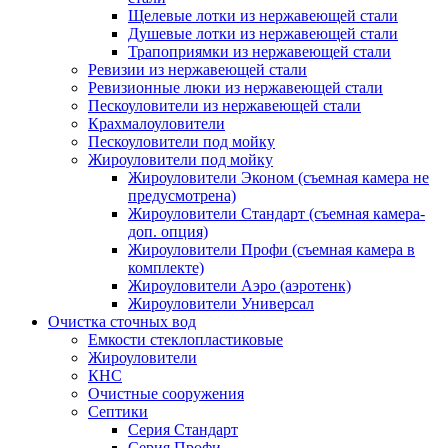
Щелевые лотки из нержавеющей стали
Душевые лотки из нержавеющей стали
Трапоприямки из нержавеющей стали
Ревизии из нержавеющей стали
Ревизионные люки из нержавеющей стали
Пескоуловители из нержавеющей стали
Крахмалоуловители
Пескоуловители под мойку
Жироуловители под мойку
Жироуловители Эконом (съемная камера не
предусмотрена)
Жироуловители Стандарт (съемная камера-
доп. опция)
Жироуловители Профи (съемная камера в
комплекте)
Жироуловители Аэро (аэротенк)
Жироуловители Универсал
Очистка сточных вод
Емкости стеклопластиковые
Жироуловители
КНС
Очистные сооружения
Септики
Серия Стандарт
Серия Профи