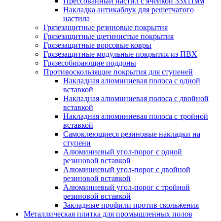
Прессованный настил с ячейкой 33х11мм
Накладка антикаблук для решетчатого
настила
Грязезащитные резиновые покрытия
Грязезащитные щетинистые покрытия
Грязезащитные ворсовые ковры
Грязезащитные модульные покрытия из ПВХ
Грязесобирающие поддоны
Противоскользящие покрытия для ступеней
Накладная алюминиевая полоса с одной
вставкой
Накладная алюминиевая полоса с двойной
вставкой
Накладная алюминиевая полоса с тройной
вставкой
Самоклеющиеся резиновые накладки на
ступени
Алюминиевый угол-порог с одной
резиновой вставкой
Алюминиевый угол-порог с двойной
резиновой вставкой
Алюминиевый угол-порог с тройной
резиновой вставкой
Закладные профили против скольжения
Металлическая плитка для промышленных полов