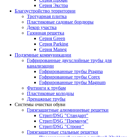
Серия Экстра
Благоустройство территории
Тротуарная плитка
Пластиковые садовые бордюры
Декор участка
Газонная решетка
Серия Green
Серия Parking
Серия Maneg
Подземные коммуникации
Гофрированные двухслойные трубы для
канализации
Гофрированные трубы Pragma
Гофрированные трубы Corex
Гофрированные трубы Magnum
Фитинги к трубам
Пластиковые колодцы
Дренажные трубы
Системы очистки обуви
Грязезащитные алюминиевые решетки
Стрит/DSG "Стандарт"
Стрит/DSG "Премиум"
Стрит/DSG "Стронг"
Грязезащитные стальные решетки