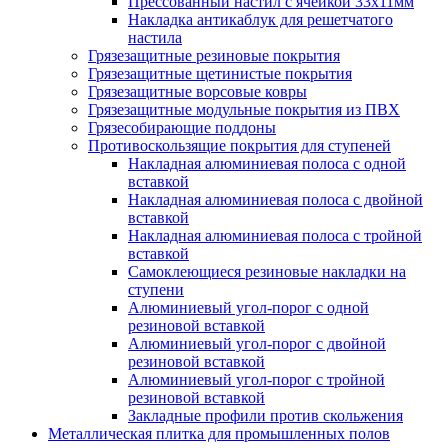
Прессованный настил с ячейкой 33х11мм
Накладка антикаблук для решетчатого
настила
Грязезащитные резиновые покрытия
Грязезащитные щетинистые покрытия
Грязезащитные ворсовые ковры
Грязезащитные модульные покрытия из ПВХ
Грязесобирающие поддоны
Противоскользящие покрытия для ступеней
Накладная алюминиевая полоса с одной
вставкой
Накладная алюминиевая полоса с двойной
вставкой
Накладная алюминиевая полоса с тройной
вставкой
Самоклеющиеся резиновые накладки на
ступени
Алюминиевый угол-порог с одной
резиновой вставкой
Алюминиевый угол-порог с двойной
резиновой вставкой
Алюминиевый угол-порог с тройной
резиновой вставкой
Закладные профили против скольжения
Металлическая плитка для промышленных полов