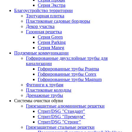
Серия Экстра
Благоустройство территории
Тротуарная плитка
Пластиковые садовые бордюры
Декор участка
Газонная решетка
Серия Green
Серия Parking
Серия Maneg
Подземные коммуникации
Гофрированные двухслойные трубы для
канализации
Гофрированные трубы Pragma
Гофрированные трубы Corex
Гофрированные трубы Magnum
Фитинги к трубам
Пластиковые колодцы
Дренажные трубы
Системы очистки обуви
Грязезащитные алюминиевые решетки
Стрит/DSG "Стандарт"
Стрит/DSG "Премиум"
Стрит/DSG "Стронг"
Грязезащитные стальные решетки