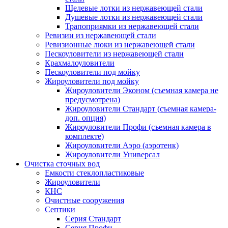
Щелевые лотки из нержавеющей стали
Душевые лотки из нержавеющей стали
Трапоприямки из нержавеющей стали
Ревизии из нержавеющей стали
Ревизионные люки из нержавеющей стали
Пескоуловители из нержавеющей стали
Крахмалоуловители
Пескоуловители под мойку
Жироуловители под мойку
Жироуловители Эконом (съемная камера не
предусмотрена)
Жироуловители Стандарт (съемная камера-
доп. опция)
Жироуловители Профи (съемная камера в
комплекте)
Жироуловители Аэро (аэротенк)
Жироуловители Универсал
Очистка сточных вод
Емкости стеклопластиковые
Жироуловители
КНС
Очистные сооружения
Септики
Серия Стандарт
Серия Профи