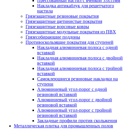
Прессованный настил с ячейкой 33х11мм
Накладка антикаблук для решетчатого
настила
Грязезащитные резиновые покрытия
Грязезащитные щетинистые покрытия
Грязезащитные ворсовые ковры
Грязезащитные модульные покрытия из ПВХ
Грязесобирающие поддоны
Противоскользящие покрытия для ступеней
Накладная алюминиевая полоса с одной
вставкой
Накладная алюминиевая полоса с двойной
вставкой
Накладная алюминиевая полоса с тройной
вставкой
Самоклеющиеся резиновые накладки на
ступени
Алюминиевый угол-порог с одной
резиновой вставкой
Алюминиевый угол-порог с двойной
резиновой вставкой
Алюминиевый угол-порог с тройной
резиновой вставкой
Закладные профили против скольжения
Металлическая плитка для промышленных полов