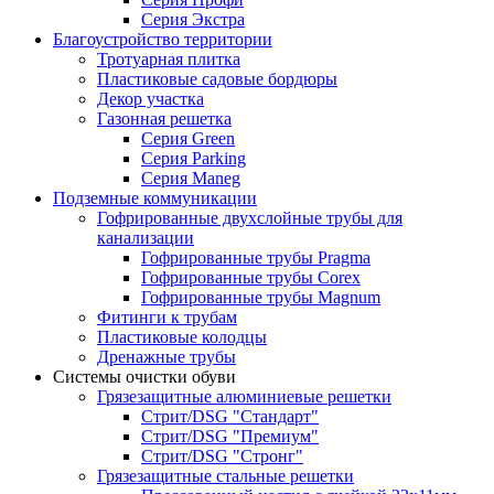
Серия Экстра
Благоустройство территории
Тротуарная плитка
Пластиковые садовые бордюры
Декор участка
Газонная решетка
Серия Green
Серия Parking
Серия Maneg
Подземные коммуникации
Гофрированные двухслойные трубы для
канализации
Гофрированные трубы Pragma
Гофрированные трубы Corex
Гофрированные трубы Magnum
Фитинги к трубам
Пластиковые колодцы
Дренажные трубы
Системы очистки обуви
Грязезащитные алюминиевые решетки
Стрит/DSG "Стандарт"
Стрит/DSG "Премиум"
Стрит/DSG "Стронг"
Грязезащитные стальные решетки