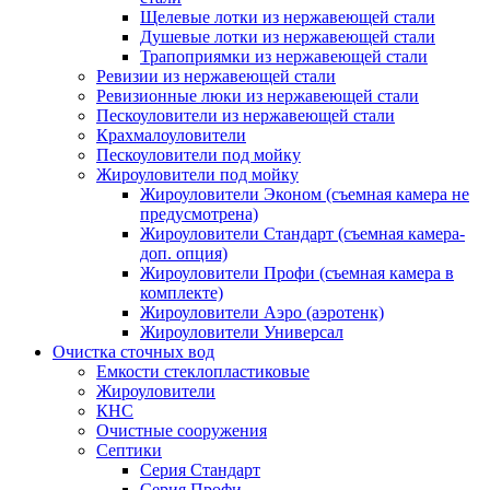
Щелевые лотки из нержавеющей стали
Душевые лотки из нержавеющей стали
Трапоприямки из нержавеющей стали
Ревизии из нержавеющей стали
Ревизионные люки из нержавеющей стали
Пескоуловители из нержавеющей стали
Крахмалоуловители
Пескоуловители под мойку
Жироуловители под мойку
Жироуловители Эконом (съемная камера не
предусмотрена)
Жироуловители Стандарт (съемная камера-
доп. опция)
Жироуловители Профи (съемная камера в
комплекте)
Жироуловители Аэро (аэротенк)
Жироуловители Универсал
Очистка сточных вод
Емкости стеклопластиковые
Жироуловители
КНС
Очистные сооружения
Септики
Серия Стандарт
Серия Профи