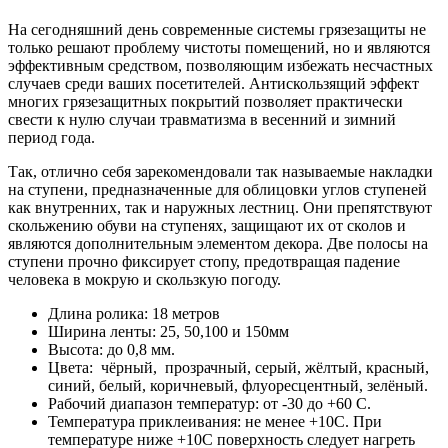
На сегодняшний день современные системы грязезащиты не
только решают проблему чистоты помещений, но и являются
эффективным средством, позволяющим избежать несчастных
случаев среди ваших посетителей. Антискользящий эффект
многих грязезащитных покрытий позволяет практически
свести к нулю случаи травматизма в весенний и зимний
период года.
Так, отлично себя зарекомендовали так называемые накладки
на ступени, предназначенные для облицовки углов ступеней
как внутренних, так и наружных лестниц. Они препятствуют
скольжению обуви на ступенях, защищают их от сколов и
являются дополнительным элементом декора. Две полосы на
ступени прочно фиксирует стопу, предотвращая падение
человека в мокрую и скользкую погоду.
Длина ролика: 18 метров
Ширина ленты: 25, 50,100 и 150мм
Высота: до 0,8 мм.
Цвета: чёрный, прозрачный, серый, жёлтый, красный,
синий, белый, коричневый, флуоресцентный, зелёный.
Рабочий диапазон температур: от -30 до +60 С.
Температура приклеивания: не менее +10С. При
температуре ниже +10С поверхность следует нагреть