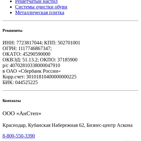
Решетчатый настил
Системы очистки обуви
Металлическая плитка
Реквизиты
ИНН: 7723817044; КПП: 502701001
ОГРН: 1117746867347;
ОКАТО: 45290590000
ОКВЭД: 51.13.2; ОКПО: 37185900
р/с 40702810338000047910
в ОАО «Сбербанк России»
Корр.счет: 30101810400000000225
БИК: 044525225
Контакты
ООО «АнСтеп»
Краснодар, Кубанская Набережная 62, Бизнес-центр Аскона
8-800-550-3390