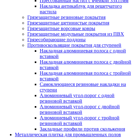
Прессованный настил с ячейкой 33х11мм
Накладка антикаблук для решетчатого
настила
Грязезащитные резиновые покрытия
Грязезащитные щетинистые покрытия
Грязезащитные ворсовые ковры
Грязезащитные модульные покрытия из ПВХ
Грязесобирающие поддоны
Противоскользящие покрытия для ступеней
Накладная алюминиевая полоса с одной
вставкой
Накладная алюминиевая полоса с двойной
вставкой
Накладная алюминиевая полоса с тройной
вставкой
Самоклеющиеся резиновые накладки на
ступени
Алюминиевый угол-порог с одной
резиновой вставкой
Алюминиевый угол-порог с двойной
резиновой вставкой
Алюминиевый угол-порог с тройной
резиновой вставкой
Закладные профили против скольжения
Металлическая плитка для промышленных полов