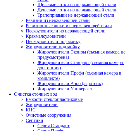
Щелевые лотки из нержавеющей стали
Душевые лотки из нержавеющей стали
Трапоприямки из нержавеющей стали
Ревизии из нержавеющей стали
Ревизионные люки из нержавеющей стали
Пескоуловители из нержавеющей стали
Крахмалоуловители
Пескоуловители под мойку
Жироуловители под мойку
Жироуловители Эконом (съемная камера не
предусмотрена)
Жироуловители Стандарт (съемная камера-
доп. опция)
Жироуловители Профи (съемная камера в
комплекте)
Жироуловители Аэро (аэротенк)
Жироуловители Универсал
Очистка сточных вод
Емкости стеклопластиковые
Жироуловители
КНС
Очистные сооружения
Септики
Серия Стандарт
Серия Профи