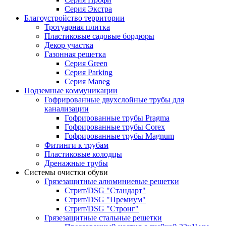
Серия Экстра
Благоустройство территории
Тротуарная плитка
Пластиковые садовые бордюры
Декор участка
Газонная решетка
Серия Green
Серия Parking
Серия Maneg
Подземные коммуникации
Гофрированные двухслойные трубы для
канализации
Гофрированные трубы Pragma
Гофрированные трубы Corex
Гофрированные трубы Magnum
Фитинги к трубам
Пластиковые колодцы
Дренажные трубы
Системы очистки обуви
Грязезащитные алюминиевые решетки
Стрит/DSG "Стандарт"
Стрит/DSG "Премиум"
Стрит/DSG "Стронг"
Грязезащитные стальные решетки