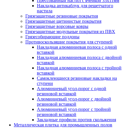
Прессованный настил с ячейкой 33х11мм
Накладка антикаблук для решетчатого
настила
Грязезащитные резиновые покрытия
Грязезащитные щетинистые покрытия
Грязезащитные ворсовые ковры
Грязезащитные модульные покрытия из ПВХ
Грязесобирающие поддоны
Противоскользящие покрытия для ступеней
Накладная алюминиевая полоса с одной
вставкой
Накладная алюминиевая полоса с двойной
вставкой
Накладная алюминиевая полоса с тройной
вставкой
Самоклеющиеся резиновые накладки на
ступени
Алюминиевый угол-порог с одной
резиновой вставкой
Алюминиевый угол-порог с двойной
резиновой вставкой
Алюминиевый угол-порог с тройной
резиновой вставкой
Закладные профили против скольжения
Металлическая плитка для промышленных полов