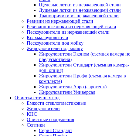
Щелевые лотки из нержавеющей стали
Душевые лотки из нержавеющей стали
Трапоприямки из нержавеющей стали
Ревизии из нержавеющей стали
Ревизионные люки из нержавеющей стали
Пескоуловители из нержавеющей стали
Крахмалоуловители
Пескоуловители под мойку
Жироуловители под мойку
Жироуловители Эконом (съемная камера не
предусмотрена)
Жироуловители Стандарт (съемная камера-
доп. опция)
Жироуловители Профи (съемная камера в
комплекте)
Жироуловители Аэро (аэротенк)
Жироуловители Универсал
Очистка сточных вод
Емкости стеклопластиковые
Жироуловители
КНС
Очистные сооружения
Септики
Серия Стандарт
Серия Профи