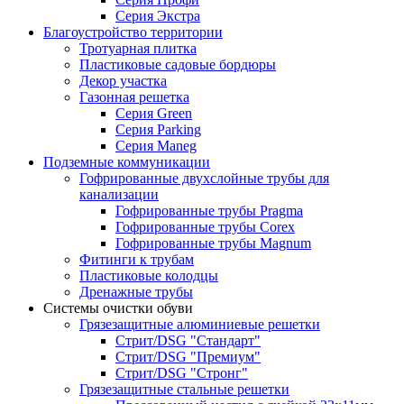
Серия Экстра
Благоустройство территории
Тротуарная плитка
Пластиковые садовые бордюры
Декор участка
Газонная решетка
Серия Green
Серия Parking
Серия Maneg
Подземные коммуникации
Гофрированные двухслойные трубы для
канализации
Гофрированные трубы Pragma
Гофрированные трубы Corex
Гофрированные трубы Magnum
Фитинги к трубам
Пластиковые колодцы
Дренажные трубы
Системы очистки обуви
Грязезащитные алюминиевые решетки
Стрит/DSG "Стандарт"
Стрит/DSG "Премиум"
Стрит/DSG "Стронг"
Грязезащитные стальные решетки