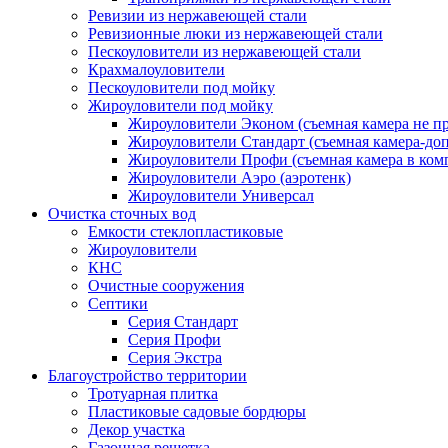
Ревизии из нержавеющей стали
Ревизионные люки из нержавеющей стали
Пескоуловители из нержавеющей стали
Крахмалоуловители
Пескоуловители под мойку
Жироуловители под мойку
Жироуловители Эконом (съемная камера не п
Жироуловители Стандарт (съемная камера-доп
Жироуловители Профи (съемная камера в ком
Жироуловители Аэро (аэротенк)
Жироуловители Универсал
Очистка сточных вод
Емкости стеклопластиковые
Жироуловители
КНС
Очистные сооружения
Септики
Серия Стандарт
Серия Профи
Серия Экстра
Благоустройство территории
Тротуарная плитка
Пластиковые садовые бордюры
Декор участка
Газонная решетка