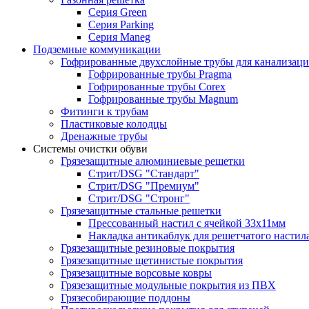
Серия Green
Серия Parking
Серия Maneg
Подземные коммуникации
Гофрированные двухслойные трубы для канализац
Гофрированные трубы Pragma
Гофрированные трубы Corex
Гофрированные трубы Magnum
Фитинги к трубам
Пластиковые колодцы
Дренажные трубы
Системы очистки обуви
Грязезащитные алюминиевые решетки
Стрит/DSG "Стандарт"
Стрит/DSG "Премиум"
Стрит/DSG "Стронг"
Грязезащитные стальные решетки
Прессованный настил с ячейкой 33х11мм
Накладка антикаблук для решетчатого настил
Грязезащитные резиновые покрытия
Грязезащитные щетинистые покрытия
Грязезащитные ворсовые ковры
Грязезащитные модульные покрытия из ПВХ
Грязесобирающие поддоны