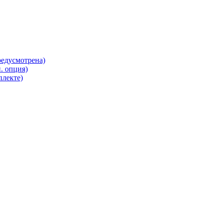
редусмотрена)
. опция)
плекте)