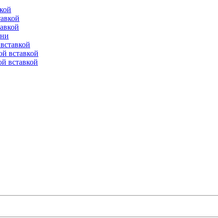
вкой
тавкой
тавкой
ени
вставкой
ой вставкой
й вставкой