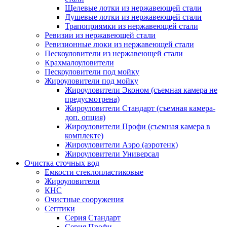
Щелевые лотки из нержавеющей стали
Душевые лотки из нержавеющей стали
Трапоприямки из нержавеющей стали
Ревизии из нержавеющей стали
Ревизионные люки из нержавеющей стали
Пескоуловители из нержавеющей стали
Крахмалоуловители
Пескоуловители под мойку
Жироуловители под мойку
Жироуловители Эконом (съемная камера не
предусмотрена)
Жироуловители Стандарт (съемная камера-
доп. опция)
Жироуловители Профи (съемная камера в
комплекте)
Жироуловители Аэро (аэротенк)
Жироуловители Универсал
Очистка сточных вод
Емкости стеклопластиковые
Жироуловители
КНС
Очистные сооружения
Септики
Серия Стандарт
Серия Профи