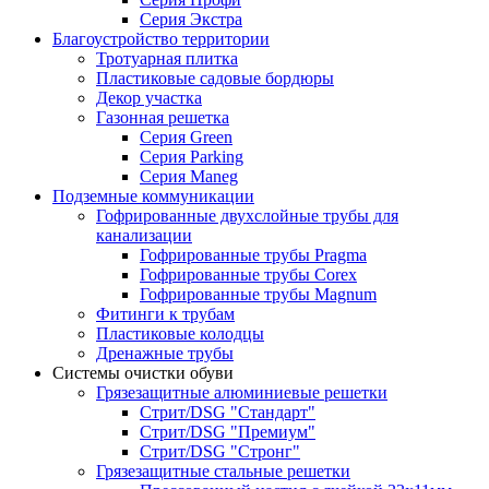
Серия Экстра
Благоустройство территории
Тротуарная плитка
Пластиковые садовые бордюры
Декор участка
Газонная решетка
Серия Green
Серия Parking
Серия Maneg
Подземные коммуникации
Гофрированные двухслойные трубы для
канализации
Гофрированные трубы Pragma
Гофрированные трубы Corex
Гофрированные трубы Magnum
Фитинги к трубам
Пластиковые колодцы
Дренажные трубы
Системы очистки обуви
Грязезащитные алюминиевые решетки
Стрит/DSG "Стандарт"
Стрит/DSG "Премиум"
Стрит/DSG "Стронг"
Грязезащитные стальные решетки