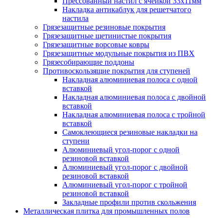
Прессованный настил с ячейкой 33х11мм
Накладка антикаблук для решетчатого
настила
Грязезащитные резиновые покрытия
Грязезащитные щетинистые покрытия
Грязезащитные ворсовые ковры
Грязезащитные модульные покрытия из ПВХ
Грязесобирающие поддоны
Противоскользящие покрытия для ступеней
Накладная алюминиевая полоса с одной
вставкой
Накладная алюминиевая полоса с двойной
вставкой
Накладная алюминиевая полоса с тройной
вставкой
Самоклеющиеся резиновые накладки на
ступени
Алюминиевый угол-порог с одной
резиновой вставкой
Алюминиевый угол-порог с двойной
резиновой вставкой
Алюминиевый угол-порог с тройной
резиновой вставкой
Закладные профили против скольжения
Металлическая плитка для промышленных полов