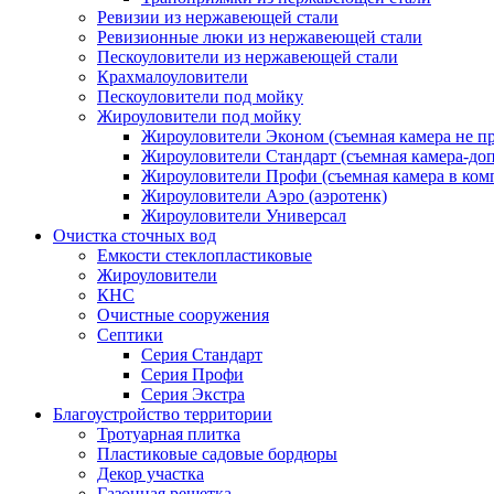
Ревизии из нержавеющей стали
Ревизионные люки из нержавеющей стали
Пескоуловители из нержавеющей стали
Крахмалоуловители
Пескоуловители под мойку
Жироуловители под мойку
Жироуловители Эконом (съемная камера не п
Жироуловители Стандарт (съемная камера-доп
Жироуловители Профи (съемная камера в ком
Жироуловители Аэро (аэротенк)
Жироуловители Универсал
Очистка сточных вод
Емкости стеклопластиковые
Жироуловители
КНС
Очистные сооружения
Септики
Серия Стандарт
Серия Профи
Серия Экстра
Благоустройство территории
Тротуарная плитка
Пластиковые садовые бордюры
Декор участка
Газонная решетка