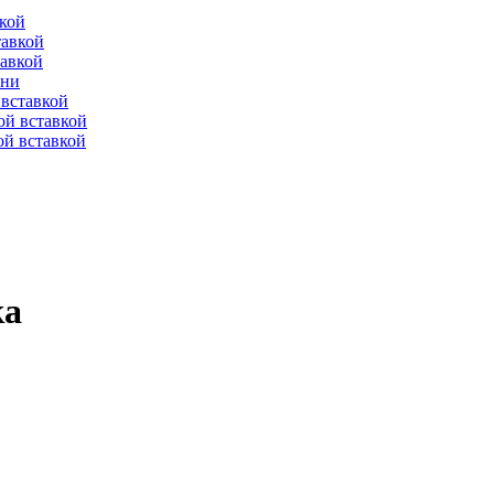
вкой
тавкой
тавкой
ени
вставкой
ой вставкой
й вставкой
ка