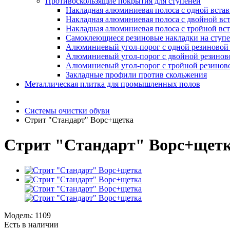
Противоскользящие покрытия для ступеней
Накладная алюминиевая полоса с одной вста
Накладная алюминиевая полоса с двойной вс
Накладная алюминиевая полоса с тройной вс
Самоклеющиеся резиновые накладки на ступ
Алюминиевый угол-порог с одной резиновой 
Алюминиевый угол-порог с двойной резинов
Алюминиевый угол-порог с тройной резиново
Закладные профили против скольжения
Металлическая плитка для промышленных полов
Системы очистки обуви
Стрит "Стандарт" Ворс+щетка
Стрит "Стандарт" Ворс+щет
Модель:
1109
Есть в наличии