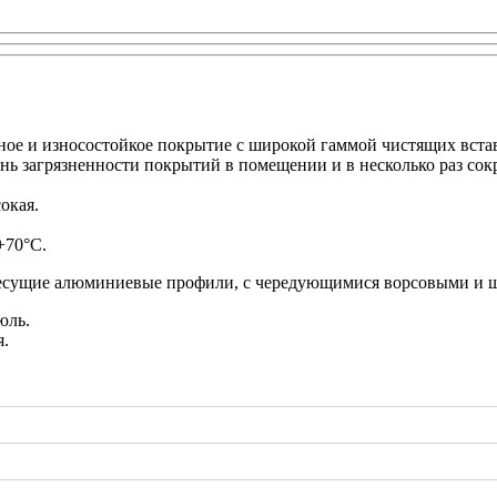
е и износостойкое покрытие с широкой гаммой чистящих вставо
ь загрязненности покрытий в помещении и в несколько раз сок
окая.
+70°С.
несущие алюминиевые профили, с чередующимися ворсовыми и 
юль.
я.