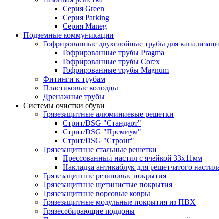
Серия Green
Серия Parking
Серия Maneg
Подземные коммуникации
Гофрированные двухслойные трубы для канализац
Гофрированные трубы Pragma
Гофрированные трубы Corex
Гофрированные трубы Magnum
Фитинги к трубам
Пластиковые колодцы
Дренажные трубы
Системы очистки обуви
Грязезащитные алюминиевые решетки
Стрит/DSG "Стандарт"
Стрит/DSG "Премиум"
Стрит/DSG "Стронг"
Грязезащитные стальные решетки
Прессованный настил с ячейкой 33х11мм
Накладка антикаблук для решетчатого настил
Грязезащитные резиновые покрытия
Грязезащитные щетинистые покрытия
Грязезащитные ворсовые ковры
Грязезащитные модульные покрытия из ПВХ
Грязесобирающие поддоны