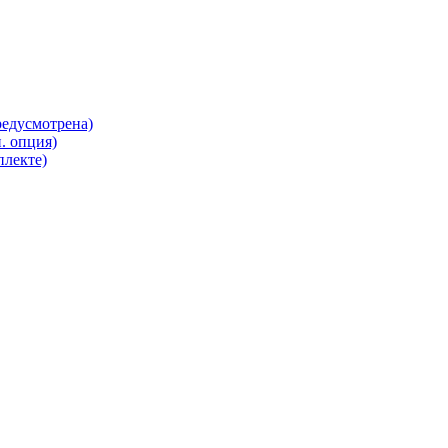
редусмотрена)
. опция)
плекте)